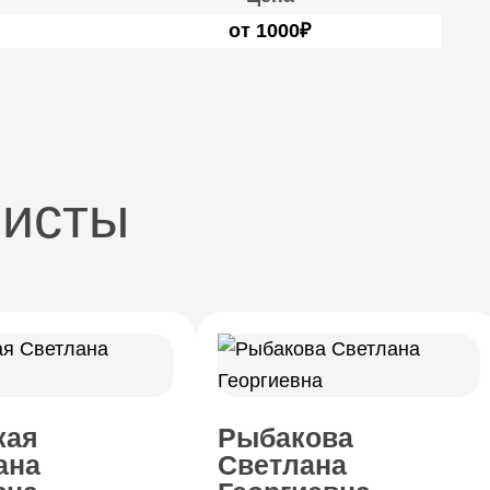
от 1000₽
листы
кая
Рыбакова
ана
Светлана