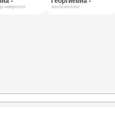
на -
Георгиевна -
р-невролог
зоопсихолог