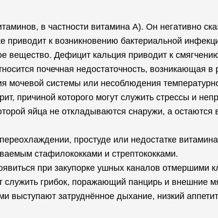
таминов, в частности витамина A). Он негативно ска
же приводит к возникновению бактериальной инфекци
вое вещество. Дефицит кальция приводит к смягчени
носится почечная недостаточность, возникающая в 
ия мочевой системы или несоблюдения температурн
ит, причиной которого могут служить стрессы и непр
которой яйца не откладываются снаружи, а остаются
переохлаждении, простуде или недостатке витамина
ваемым стафилококками и стрептококками.
оявиться при закупорке ушных каналов отмершими к
служить грибок, поражающий панцирь и внешние мя
и выступают затруднённое дыхание, низкий аппетит 