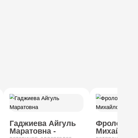
Гаджиева Айгуль
Фролов Ро
Маратовна -
Михайлови