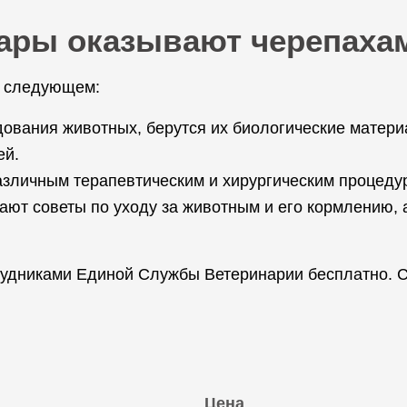
нары оказывают черепаха
в следующем:
ования животных, берутся их биологические материал
ей.
различным терапевтическим и хирургическим процеду
ют советы по уходу за животным и его кормлению, а
удниками Единой Службы Ветеринарии бесплатно. Св
Цена