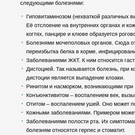
следующими болезнями:
Гиповитаминозом (нехваткой различных ви
Её отслоение на внутренних органах и ко
когтях, панцире и клюве образуется рого
Болезнями мочеполовых органов. Сюда от
переизбытка белка в корме, инфицирован
Заболеваниями ЖКТ. К ним относится гастр
Дистоцией. Так называется болезнь, при 
дистоции является выпадение клоаки.
Ринитом и насморком, возникающими при 
Конъюнктивитом – воспалением век, вызы
Отитом – воспалением ушей. Оно может п
Кожными заболеваниями. Примером может 
Заболеваниями полости рта. Их симптомам
болезням относятся герпес и стоматит.