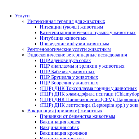
Услуги
Интенсивная терапия для животных
Инъекции (уколы) животным
Катетеризация мочевого пузыря у животных
Интубация животных
Проведение инфузии животным
Рентгенологические услуги животным
Эндоскопические ветеринарные исследования
ПЦР аденовируса собак
ПЦР анаплазмы и эрлихии у животных
ПЦР Бабезия у животных
ПЦР Бруцелла у животных
ПЦР Боррелия у животных
(ПЦР) ДНК Токсоплазма гондии у животных
(ПЦР) ДНК хламидофила пситаци (Chlamydophi
(ПЦР) ДНК Панлейкопения (CPV), Парвовиру
(ПЦР) ДНК лептоспира (Leptospira spp.) у жи
Вакцинация (прививки) животных
Прививки от бешенства животным
Вакцинация кошек
Вакцинация собак
Вакцинация кроликов
Вакцинация хорьков