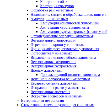
Кастрация собак
Кастрация грызунов
Обработка ран животным
Наложение, снятие и обработка швов, шин и
Ампутации животным
Ампутация конечностей животным
Ампутация хвоста животным
Ампутация рудиментраных фаланг у со
Ортопедические операции животным
Ветеринарная лапаротомия
Переливание крови у животных
Пункция абсцесса, гематомы у животных
Остеосинтез у животных
Вправление глазного яблока животным
Ветеринарная гастропексия
Ветеринарная гастростомия
Дренаж животным
Дренаж грудной полости животным
Лечение и обработка ран животным
Кесарево сечение животным
Исправление грыжи у животных
Ветеринарная анестезия
Вскрытие абсцессов животным
Ветеринарная неврология
Стоматологигические услуги для животных