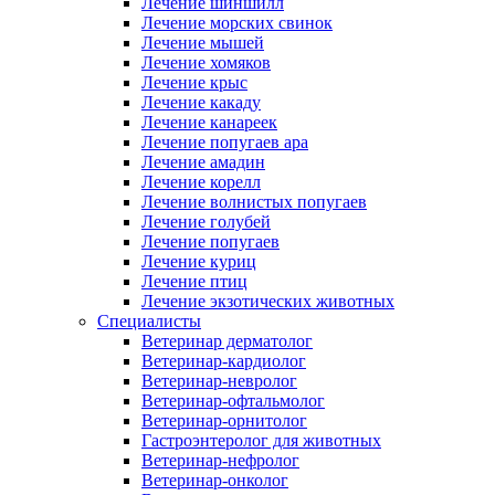
Лечение шиншилл
Лечение морских свинок
Лечение мышей
Лечение хомяков
Лечение крыс
Лечение какаду
Лечение канареек
Лечение попугаев ара
Лечение амадин
Лечение корелл
Лечение волнистых попугаев
Лечение голубей
Лечение попугаев
Лечение куриц
Лечение птиц
Лечение экзотических животных
Специалисты
Ветеринар дерматолог
Ветеринар-кардиолог
Ветеринар-невролог
Ветеринар-офтальмолог
Ветеринар-орнитолог
Гастроэнтеролог для животных
Ветеринар-нефролог
Ветеринар-онколог