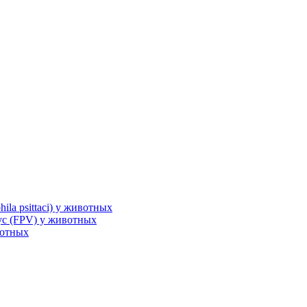
la psittaci) у животных
с (FPV) у животных
вотных