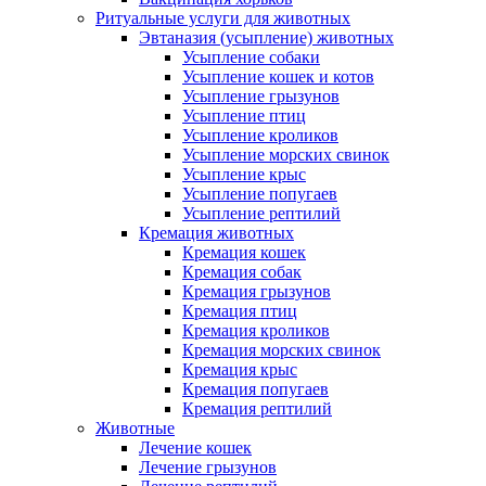
Ритуальные услуги для животных
Эвтаназия (усыпление) животных
Усыпление собаки
Усыпление кошек и котов
Усыпление грызунов
Усыпление птиц
Усыпление кроликов
Усыпление морских свинок
Усыпление крыс
Усыпление попугаев
Усыпление рептилий
Кремация животных
Кремация кошек
Кремация собак
Кремация грызунов
Кремация птиц
Кремация кроликов
Кремация морских свинок
Кремация крыс
Кремация попугаев
Кремация рептилий
Животные
Лечение кошек
Лечение грызунов