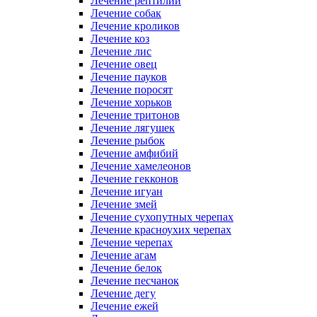
Лечение рептилий
Лечение собак
Лечение кроликов
Лечение коз
Лечение лис
Лечение овец
Лечение пауков
Лечение поросят
Лечение хорьков
Лечение тритонов
Лечение лягушек
Лечение рыбок
Лечение амфибий
Лечение хамелеонов
Лечение гекконов
Лечение игуан
Лечение змей
Лечение сухопутных черепах
Лечение красноухих черепах
Лечение черепах
Лечение агам
Лечение белок
Лечение песчанок
Лечение дегу
Лечение ежей