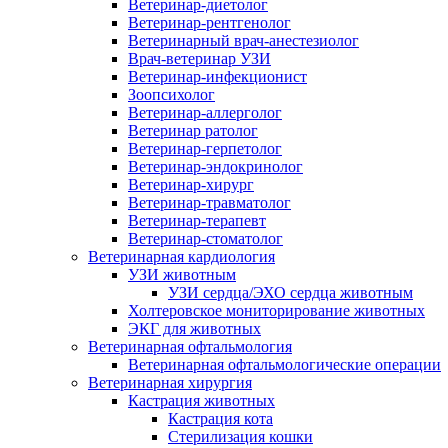
Ветеринар-диетолог
Ветеринар-рентгенолог
Ветеринарный врач-анестезиолог
Врач-ветеринар УЗИ
Ветеринар-инфекционист
Зоопсихолог
Ветеринар-аллерголог
Ветеринар ратолог
Ветеринар-герпетолог
Ветеринар-эндокринолог
Ветеринар-хирург
Ветеринар-травматолог
Ветеринар-терапевт
Ветеринар-стоматолог
Ветеринарная кардиология
УЗИ животным
УЗИ сердца/ЭХО сердца животным
Холтеровское мониторирование животных
ЭКГ для животных
Ветеринарная офтальмология
Ветеринарная офтальмологические операции
Ветеринарная хирургия
Кастрация животных
Кастрация кота
Стерилизация кошки