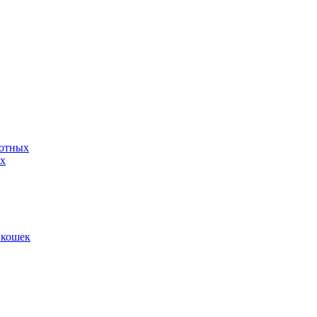
вотных
ых
 кошек