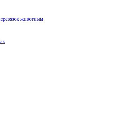
 перевязок животным
бак