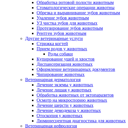
Обработка ротовой полости животным
Стоматологические операции животны
Обрезка и выравнивание зубов животным
Удаление зубов животным
УЗ чистка зубов для животных
Протезирование зубов животным
Рентген зубов животным
Другие ветеринарные услуги
Стрижка когтей
Прием родов у животных
Роды собаки
Купирование ушей и хвостов
Диспансеризация животных
Оформление ветеринарных документов
Чипирование животных
Ветеринарная дерматология
Лечение экземы у животных
Лечение лишая у животных
Обработка животных от эктопаразитов
Осмотр на микроспорию животных
Лечение шерсти у животных
Лечение демодекоза у животных
Отоскопия у животных
Люминесцентная диагностика для животных
Ветеринарная нефрология