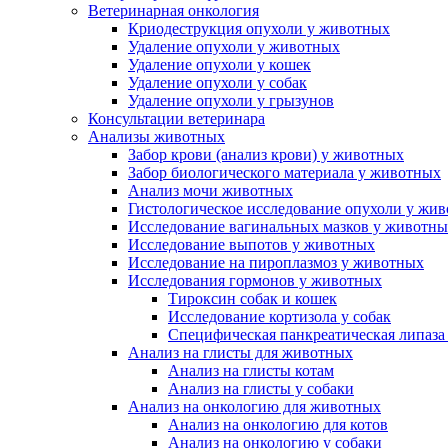
Ветеринарная онкология
Криодеструкция опухоли у животных
Удаление опухоли у животных
Удаление опухоли у кошек
Удаление опухоли у собак
Удаление опухоли у грызунов
Консультации ветеринара
Анализы животных
Забор крови (анализ крови) у животных
Забор биологического материала у животных
Анализ мочи животных
Гистологическое исследование опухоли у жи
Исследование вагинальных мазков у животн
Исследование выпотов у животных
Исследование на пироплазмоз у животных
Исследования гормонов у животных
Тироксин собак и кошек
Исследование кортизола у собак
Специфическая панкреатическая липаза
Анализ на глисты для животных
Анализ на глисты котам
Анализ на глисты у собаки
Анализ на онкологию для животных
Анализ на онкологию для котов
Анализ на онкологию у собаки