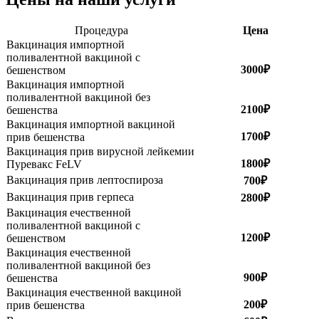
Процедура
Цена
Вакцинация импортной
поливалентной вакциной с
3000₽
бешенством
Вакцинация импортной
поливалентной вакциной без
2100₽
бешенства
Вакцинация импортной вакциной
1700₽
прив бешенства
Вакцинация прив вирусной лейкемии
1800₽
Пуревакс FeLV
Вакцинация прив лептоспироза
700₽
Вакцинация прив герпеса
2800₽
Вакцинация ечественной
поливалентной вакциной с
1200₽
бешенством
Вакцинация ечественной
поливалентной вакциной без
900₽
бешенства
Вакцинация ечественной вакциной
200₽
прив бешенства