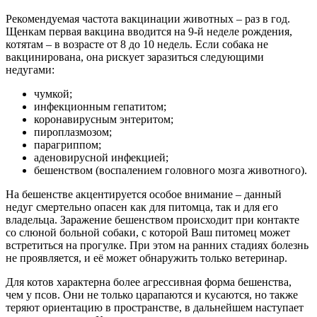
Рекомендуемая частота вакцинации животных – раз в год.
Щенкам первая вакцина вводится на 9-й неделе рождения,
котятам – в возрасте от 8 до 10 недель. Если собака не
вакцинирована, она рискует заразиться следующими
недугами:
чумкой;
инфекционным гепатитом;
коронавирусным энтеритом;
пироплазмозом;
парагриппом;
аденовирусной инфекцией;
бешенством (воспалением головного мозга животного).
На бешенстве акцентируется особое внимание – данный
недуг смертельно опасен как для питомца, так и для его
владельца. Заражение бешенством происходит при контакте
со слюной больной собаки, с которой Ваш питомец может
встретиться на прогулке. При этом на ранних стадиях болезнь
не проявляется, и её может обнаружить только ветеринар.
Для котов характерна более агрессивная форма бешенства,
чем у псов. Они не только царапаются и кусаются, но также
теряют ориентацию в пространстве, в дальнейшем наступает