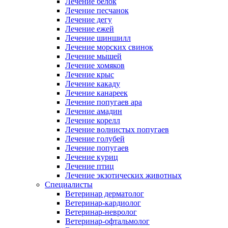
Лечение белок
Лечение песчанок
Лечение дегу
Лечение ежей
Лечение шиншилл
Лечение морских свинок
Лечение мышей
Лечение хомяков
Лечение крыс
Лечение какаду
Лечение канареек
Лечение попугаев ара
Лечение амадин
Лечение корелл
Лечение волнистых попугаев
Лечение голубей
Лечение попугаев
Лечение куриц
Лечение птиц
Лечение экзотических животных
Специалисты
Ветеринар дерматолог
Ветеринар-кардиолог
Ветеринар-невролог
Ветеринар-офтальмолог