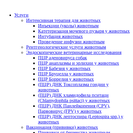
Услуги
Интенсивная терапия для животных
Инъекции (уколы) животным
Катетеризация мочевого пузыря у животных
Интубация животных
Проведение инфузии животным
Рентгенологические услуги животным
Эндоскопические ветеринарные исследования
ПЦР аденовируса собак
ПЦР анаплазмы и эрлихии у животных
ПЦР Бабезия у животных
ПЦР Бруцелла у животных
ПЦР Боррелия у животных
(ПЦР) ДНК Токсоплазма гондии у
животных
(ПЦР) ДНК хламидофила пситаци
(Chlamydophila psittaci) у животных
(ПЦР) ДНК Панлейкопения (CPV),
Парвовирус (FPV) у животных
(ПЦР) ДНК лептоспира (Leptospira spp.) у
животных
Вакцинация (прививки) животных
Прививки от бешенства животным