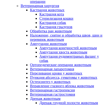
операции
Ветеринарная хирургия
Кастрация животных
Кастрация кота
Стерилизация кошки
Кастрация собак
Кастрация грызунов
Обработка ран животным
Наложение, снятие и обработка швов, шин и
перевязок животным
Ампутации животным
Ампутация конечностей животным
Ампутация хвоста животным
Ампутация рудиментраных фаланг у
собак
Ортопедические операции животным
Ветеринарная лапаротомия
Переливание крови у животных
Пункция абсцесса, гематомы у животных
Остеосинтез у животных
Вправление глазного яблока животным
Ветеринарная гастропексия
Ветеринарная гастростомия
Дренаж животным
Дренаж грудной полости животным