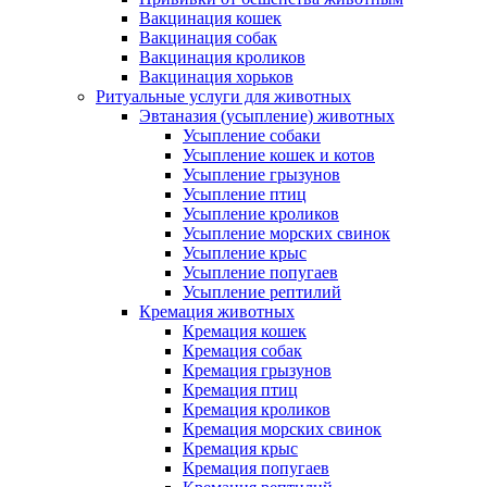
Вакцинация кошек
Вакцинация собак
Вакцинация кроликов
Вакцинация хорьков
Ритуальные услуги для животных
Эвтаназия (усыпление) животных
Усыпление собаки
Усыпление кошек и котов
Усыпление грызунов
Усыпление птиц
Усыпление кроликов
Усыпление морских свинок
Усыпление крыс
Усыпление попугаев
Усыпление рептилий
Кремация животных
Кремация кошек
Кремация собак
Кремация грызунов
Кремация птиц
Кремация кроликов
Кремация морских свинок
Кремация крыс
Кремация попугаев