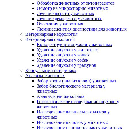
Обработка животных от эктопаразитов
Осмотр на микроспорию животных
Лечение шерсти у животных
Лечение демодекоза у животных
Отоскопия у животных
Люминесцентная диагностика для животных
Ветеринарная нефрология
Ветеринарная онкология
Криодеструкция опухоли у животных
Удаление опухоли у животных
Удаление опухоли у кошек
Удаление опухоли у собак
Удаление опухоли у грызунов
Консультации ветеринара
Анализы животных
Забор крови (анализ крови) у животных
Забор биологического материала у
животных
Анализ мочи животных
Гистологическое исследование опухоли у
животных
Исследование вагинальных мазков у
животных
Исследование выпотов у животных
Исследование на пироплазмоз у животных