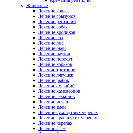
Кремация рептилий
Животные
Лечение кошек
Лечение грызунов
Лечение рептилий
Лечение собак
Лечение кроликов
Лечение коз
Лечение лис
Лечение овец
Лечение пауков
Лечение поросят
Лечение хорьков
Лечение тритонов
Лечение лягушек
Лечение рыбок
Лечение амфибий
Лечение хамелеонов
Лечение гекконов
Лечение игуан
Лечение змей
Лечение сухопутных черепах
Лечение красноухих черепах
Лечение черепах
Лечение агам