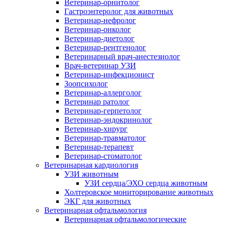
Ветеринар-орнитолог
Гастроэнтеролог для животных
Ветеринар-нефролог
Ветеринар-онколог
Ветеринар-диетолог
Ветеринар-рентгенолог
Ветеринарный врач-анестезиолог
Врач-ветеринар УЗИ
Ветеринар-инфекционист
Зоопсихолог
Ветеринар-аллерголог
Ветеринар ратолог
Ветеринар-герпетолог
Ветеринар-эндокринолог
Ветеринар-хирург
Ветеринар-травматолог
Ветеринар-терапевт
Ветеринар-стоматолог
Ветеринарная кардиология
УЗИ животным
УЗИ сердца/ЭХО сердца животным
Холтеровское мониторирование животных
ЭКГ для животных
Ветеринарная офтальмология
Ветеринарная офтальмологические