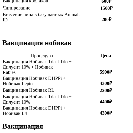
Вакцинация кроликов
600₽
Чипирование
1500₽
Внесение чипа в базу данных Animal-
200₽
ID
Вакцинация нобивак
Процедура
Цена
Вакцинация Нобивак Tricat Trio +
Дилуент 10% + Нобивак
5900₽
Rabies
Вакцинация Нобивак DHPPi +
4300₽
Нобивак Lepto
Вакцинация Нобивак RL
2200₽
Вакцинация Нобивак Tricat Trio +
4400₽
Дилуент 10%
Вакцинация Нобивак DHPPi +
4300₽
Нобивак L4
Вакцинация