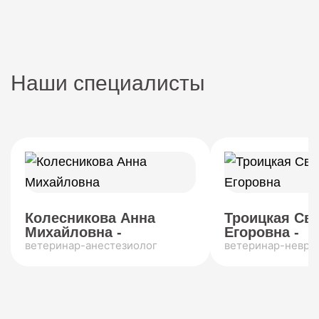
Наши специалисты
Колесникова Анна
Троицкая Св
Михайловна -
Егоровна -
ветеринар-анестезиолог
ветеринар-невро