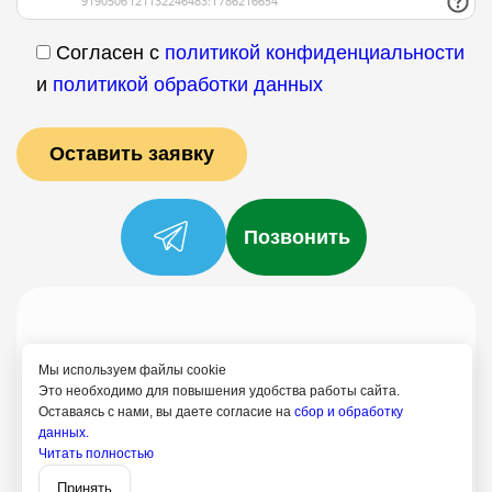
Согласен с
политикой конфиденциальности
и
политикой обработки данных
Позвонить
Услуги
Специалисты
Цены
Отзывы
О нас
Блог
Контакты
Мы используем файлы cookie
Политика конфиденциальности
Это необходимо для повышения удобства работы сайта.
Оставаясь с нами, вы даете согласие на
сбор и обработку
Согласие на обработку
данных.
Читать полностью
8 (958) 580-35-22
Записаться
Курск
Принять