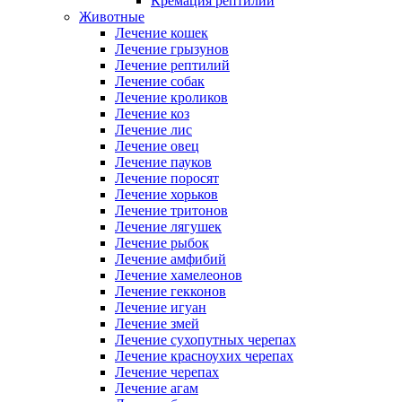
Кремация рептилий
Животные
Лечение кошек
Лечение грызунов
Лечение рептилий
Лечение собак
Лечение кроликов
Лечение коз
Лечение лис
Лечение овец
Лечение пауков
Лечение поросят
Лечение хорьков
Лечение тритонов
Лечение лягушек
Лечение рыбок
Лечение амфибий
Лечение хамелеонов
Лечение гекконов
Лечение игуан
Лечение змей
Лечение сухопутных черепах
Лечение красноухих черепах
Лечение черепах
Лечение агам