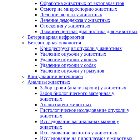
Обработка животных от эктопаразитов
Осмотр на микроспорию животных
Лечение шерсти у животных
Лечение демодекоза у животных
Отоскопия у животных
Люминесцентная диагностика для животных
Ветеринарная нефрология
Ветеринарная онкология
Криодеструкция опухоли у животных
Удаление опухоли у животных
Удаление опухоли у кошек
Удаление опухоли у собак
Удаление опухоли у грызунов
Консультации ветеринара
Анализы животных
Забор крови (анализ крови) у животных
Забор биологического материала у
животных
Анализ мочи животных
Гистологическое исследование опухоли у
животных
Исследование вагинальных мазков у
животных
Исследование выпотов у животных
Исследование на пироплазмоз у животных