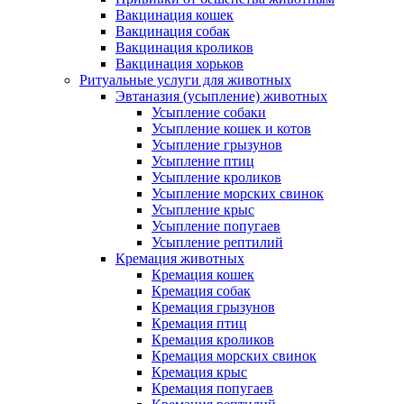
Вакцинация кошек
Вакцинация собак
Вакцинация кроликов
Вакцинация хорьков
Ритуальные услуги для животных
Эвтаназия (усыпление) животных
Усыпление собаки
Усыпление кошек и котов
Усыпление грызунов
Усыпление птиц
Усыпление кроликов
Усыпление морских свинок
Усыпление крыс
Усыпление попугаев
Усыпление рептилий
Кремация животных
Кремация кошек
Кремация собак
Кремация грызунов
Кремация птиц
Кремация кроликов
Кремация морских свинок
Кремация крыс
Кремация попугаев