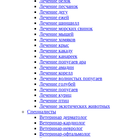
Лечение белок
Лечение песчанок
Лечение дегу
Лечение ежей
Лечение шиншилл
Лечение морских свинок
Лечение мышей
Лечение хомяков
Лечение крыс
Лечение какаду
Лечение канареек
Лечение попугаев ара
Лечение амадин
Лечение корелл
Лечение волнистых попугаев
Лечение голубей
Лечение попугаев
Лечение куриц
Лечение птиц
Лечение экзотических животных
Специалисты
Ветеринар дерматолог
Ветеринар-кардиолог
Ветеринар-невролог
Ветеринар-офтальмолог