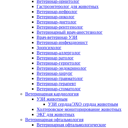
Ветеринар-орнитолог
Гастроэнтеролог для животных
Ветеринар-нефролог
Ветеринар-онколог
Ветеринар-диетолог
Ветеринар-рентгенолог
Ветеринарный врач-анестезиолог
Врач-ветеринар УЗИ
Ветеринар-инфекционист
Зоопсихолог
Ветеринар-аллерголог
Ветеринар ратолог
Ветеринар-герпетолог
Ветеринар-эндокринолог
Ветеринар-хирург
Ветеринар-травматолог
Ветеринар-терапевт
Ветеринар-стоматолог
Ветеринарная кардиология
УЗИ животным
УЗИ сердца/ЭХО сердца животным
Холтеровское мониторирование животных
ЭКГ для животных
Ветеринарная офтальмология
Ветеринарная офтальмологические