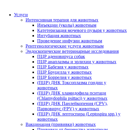
Услуги
Интенсивная терапия для животных
Инъекции (уколы) животным
Катетеризация мочевого пузыря у животных
Интубация животных
Проведение инфузии животным
Рентгенологические услуги животным
Эндоскопические ветеринарные исследования
ПЦР аденовируса собак
ПЦР анаплазмы и эрлихии у животных
ПЦР Бабезия у животных
ПЦР Бруцелла у животных
ПЦР Боррелия у животных
(ПЦР) ДНК Токсоплазма гондии у
животных
(ПЦР) ДНК хламидофила пситаци
(Chlamydophila psittaci) у животных
(ПЦР) ДНК Панлейкопения (CPV),
Парвовирус (FPV) у животных
(ПЦР) ДНК лептоспира (Leptospira spp.) у
животных
Вакцинация (прививки) животных
Прививки от бешенства животным