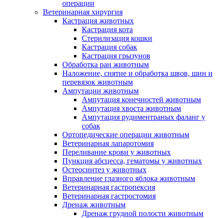
операции
Ветеринарная хирургия
Кастрация животных
Кастрация кота
Стерилизация кошки
Кастрация собак
Кастрация грызунов
Обработка ран животным
Наложение, снятие и обработка швов, шин и
перевязок животным
Ампутации животным
Ампутация конечностей животным
Ампутация хвоста животным
Ампутация рудиментраных фаланг у
собак
Ортопедические операции животным
Ветеринарная лапаротомия
Переливание крови у животных
Пункция абсцесса, гематомы у животных
Остеосинтез у животных
Вправление глазного яблока животным
Ветеринарная гастропексия
Ветеринарная гастростомия
Дренаж животным
Дренаж грудной полости животным