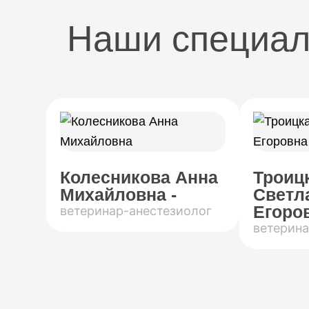
Наши специа
Колесникова Анна
Троиц
Михайловна -
Светл
Егоров
ветеринар-анестезиолог
ветерина