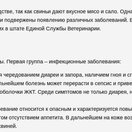
ве, так как свиньи дают вкусное мясо и сало. Одна
они подвержены появлению различных заболеваний. 
их в штате Единой Службы Ветеринарии.
пы. Первая группа – инфекционные заболевания:
 чередованием диареи и запора, наличием гноя и сгу
альнейшем болезнь может перерасти в сепсис и при
 оболочки ЖКТ. Среди симптомов не только диарея, 
евание относится к опасным и характеризуется пов
том отсутствием аппетита. В дальнейшем на коже во
свиней.