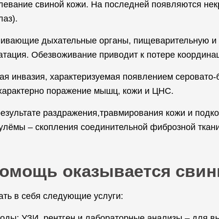
олевание свиной кожи. На последней появляются нек
аз).
агивающие дыхательные органы, пищеварительную и
тация. Обезвоживание приводит к потере координац
я инвазия, характеризуемая появлением серовато-бе
 характерно поражение мышц, кожи и ЦНС.
результате раздражения,травмирования кожи и подк
лёмы – скопления соединительной фиброзной ткани
помощь оказывается сви
ть в себя следующие услуги:
тоды: УЗИ, рентген и лабораторные анализы – для 