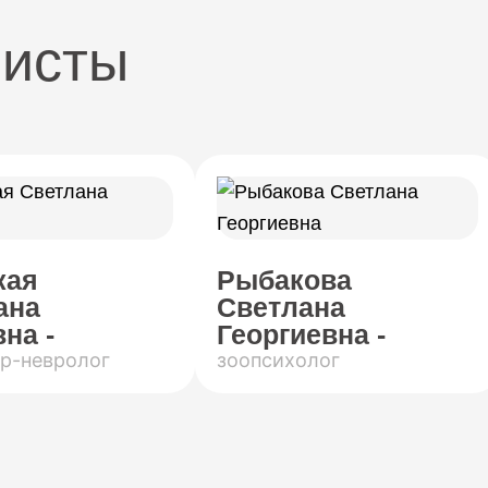
листы
кая
Рыбакова
ана
Светлана
на -
Георгиевна -
р-невролог
зоопсихолог