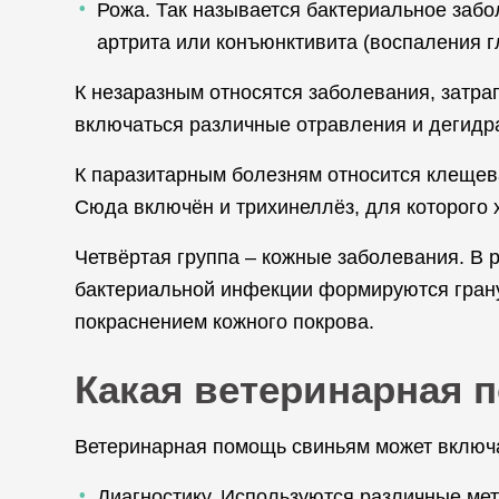
Рожа. Так называется бактериальное заб
артрита или конъюнктивита (воспаления гл
К незаразным относятся заболевания, затр
включаться различные отравления и дегидра
К паразитарным болезням относится клещева
Сюда включён и трихинеллёз, для которого
Четвёртая группа – кожные заболевания. В 
бактериальной инфекции формируются грану
покраснением кожного покрова.
Какая ветеринарная 
Ветеринарная помощь свиньям может включа
Диагностику. Используются различные ме