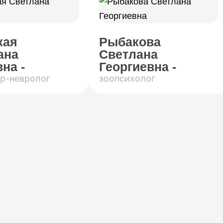
кая
Рыбакова
ана
Светлана
на -
Георгиевна -
р-невролог
зоопсихолог