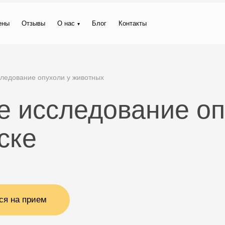
ены
Отзывы
О нас
Блог
Контакты
следование опухоли у животных
е исследование оп
ске
ся на прием