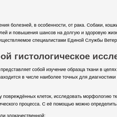
ения болезней, в особенности, от рака. Собаки, кош
лей и повышения шансов на долгую и здоровую жизн
существляемое специалистами Единой Службы Ветер
бой гистологическое иссл
р представляет собой изучение образца ткани в целя
аходится в числе наиболее точных для диагностики
ру повреждённых клеток, исследовать морфологию тка
ического процесса. С её помощью можно определить
ли злокачественной;