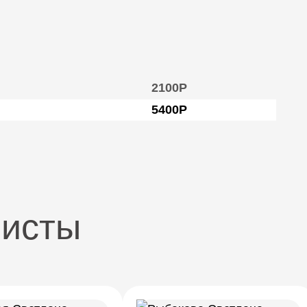
2100Р
5400Р
листы