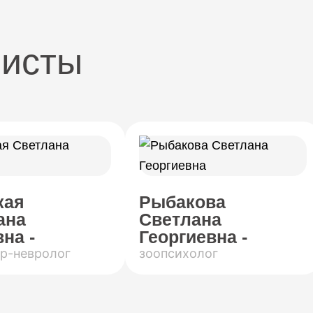
листы
кая
Рыбакова
ана
Светлана
на -
Георгиевна -
р-невролог
зоопсихолог