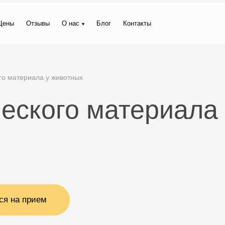
Цены
Отзывы
О нас
Блог
Контакты
го материала у животных
еского материала 
ся на прием