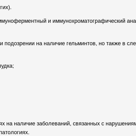
гих).
иммуноферментный и иммунохроматографический ана
и подозрении на наличие гельминтов, но также в сл
удка;
ях на наличие заболеваний, связанных с нарушения
патологиях.