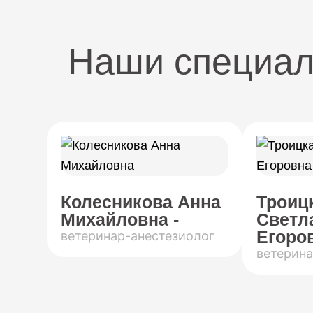
Наши специа
Колесникова Анна
Троиц
Михайловна -
Светл
Егоров
ветеринар-анестезиолог
ветерина