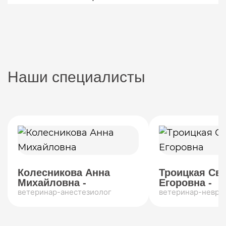
Наши специалисты
Колесникова Анна
Троицкая Св
Михайловна -
Егоровна -
ветеринар-анестезиолог
ветеринар-невро