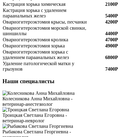
Кастрация хорька химическая
2100Р
Кастрация хорька с удалением
параанальных желез
5400Р
Овариогитероэктомия крысы, песчанки
4200Р
Овариогитероэктомия морской свинки,
шиншиллы
4400Р
Овариогитероэктомия кролика
4700Р
Овариогитероэктомия хорька
4900Р
Овариогитероэктомия хорька с
удалением параанальных желез
6800Р
Удаление патологической матки у
грызунов
7400Р
Наши специалисты
Колесникова Анна Михайловна -
ветеринар-анестезиолог
Троицкая Светлана Егоровна -
ветеринар-невролог
Рыбакова Светлана Георгиевна -