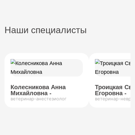
Наши специалисты
Колесникова Анна
Троицкая Св
Михайловна -
Егоровна -
ветеринар-анестезиолог
ветеринар-невро