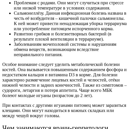
Проблемам с родами. Они могут случиться при стрессе
или низкой температуре в условиях содержания.
Сальмонеллёзу. Данная инфекционная болезнь названа в
честь её возбудителя – кишечной палочки сальмонеллы.
К ней может привести ненадлежащая уборка террариума
или употребление питомцем испорченного корма.
Развитию грибков и болезнетворных бактерий (в
результате плохой вентиляции в террариуме).
Заболеваниям мочеполовой системы и нарушениям
обмена веществ, возникающим вследствие
неправильного питания.
Особое внимание следует уделить метаболической болезни
костей. Она вызывается повышенным содержанием фосфора и
недостатком кальция и витамина D3 в корме. Для болезни
характерно размягчение лицевых костей и челюстей, отёки
нижней челюсти и задних конечностей. Также из симптомов –
судороги, летаргия и потеря аппетита. Чаще всего МБК
болеют молодые игуаны (возрастом до 2 лет).
При контактах с другими игуанами питомец может заразиться
клещами. Они могут находиться в кожных складках или
между чешуй вокруг головы.
Чем занимаются врачи-герпетологи