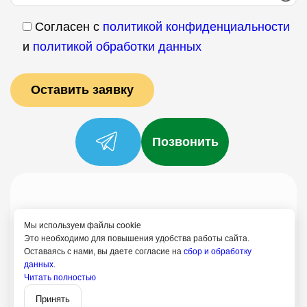
Согласен с
политикой конфиденциальности
и
политикой обработки данных
Позвонить
Услуги
Специалисты
Цены
Отзывы
О нас
Блог
Контакты
Мы используем файлы cookie
Политика конфиденциальности
Это необходимо для повышения удобства работы сайта.
Оставаясь с нами, вы даете согласие на
сбор и обработку
Согласие на обработку
данных.
+7 (958) 758-21-18
Читать полностью
Записаться
Курск
Принять