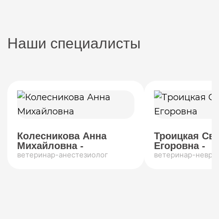
Наши специалисты
Колесникова Анна
Троицкая Св
Михайловна -
Егоровна -
ветеринар-анестезиолог
ветеринар-невро