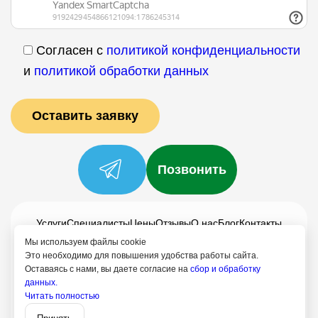
Согласен с
политикой конфиденциальности
и
политикой обработки данных
Позвонить
Услуги
Специалисты
Цены
Отзывы
О нас
Блог
Контакты
Политика конфиденциальности
Мы используем файлы cookie
Это необходимо для повышения удобства работы сайта.
Согласие на обработку
Оставаясь с нами, вы даете согласие на
сбор и обработку
данных.
8 (499) 113-80-28
Читать полностью
Записаться
Москва, +74991138028