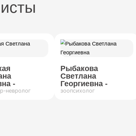
листы
кая
Рыбакова
ана
Светлана
на -
Георгиевна -
р-невролог
зоопсихолог