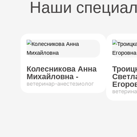
Наши специа
Колесникова Анна
Троиц
Михайловна -
Светл
Егоров
ветеринар-анестезиолог
ветерина