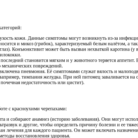
категорий:
ухость кожи. Данные симптомы могут возникнуть из-за инфекции
осится и микоз (грибок), характеризуемый белым налётом, а так
глаз). Конъюнктивит может быть вызван нехваткой каротина (у 
филококки.
последний становится мягким и у животного теряется аппетит. Е
го механических повреждений.
включена пневмония. Её симптомами служат вялость и малопод
апример, тимпания желудка. При ней питомец заваливается на о
почечная недостаточность или цистит).
оте с красноухими черепахами:
та и собирают анамнез (историю заболевания). Они могут испол
тразвук и другие, чтобы определить причину болезни и ее тяжес
н лечения для каждого пациента. Он может включать назначение
 методы восстановления здоровья.