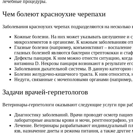
лечебные процедуры.
Чем болеют красноухие черепахи
Заболевания красноухих черепах подразделяются на несколько 
Кожные болезни. На них может указывать шелушение и с
микроэлементов в организме. К кожным заболеваниям отн
Глазные болезни (например, конъюнктивит – воспаление 
глазных болезней являются бактерии стрептококки и ста
Дефекты панциря. К ним можно отнести ситуацию, когда 
витамина D. Некрозы панциря возникают в результате е
Заболевания дыхательной системы. В данную категорию 
Болезни желудочно-кишечного тракта. К ним относится, н
Недуги, связанные с мочеполовыми органами (например, 
Задачи врачей-герпетологов
Ветеринары-герпетологи оказывают следующие услуги при раб
Диагностику заболеваний. Врачи проводят осмотр пациен
лабораторные анализы крови и мочи, рентгенографию, уль
Лечение. Ветеринары разрабатывают индивидуальный пла
язв, назначение диеты и режима питания, а также другие