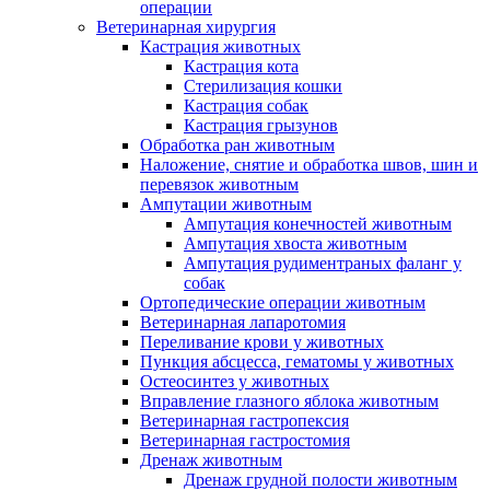
операции
Ветеринарная хирургия
Кастрация животных
Кастрация кота
Стерилизация кошки
Кастрация собак
Кастрация грызунов
Обработка ран животным
Наложение, снятие и обработка швов, шин и
перевязок животным
Ампутации животным
Ампутация конечностей животным
Ампутация хвоста животным
Ампутация рудиментраных фаланг у
собак
Ортопедические операции животным
Ветеринарная лапаротомия
Переливание крови у животных
Пункция абсцесса, гематомы у животных
Остеосинтез у животных
Вправление глазного яблока животным
Ветеринарная гастропексия
Ветеринарная гастростомия
Дренаж животным
Дренаж грудной полости животным