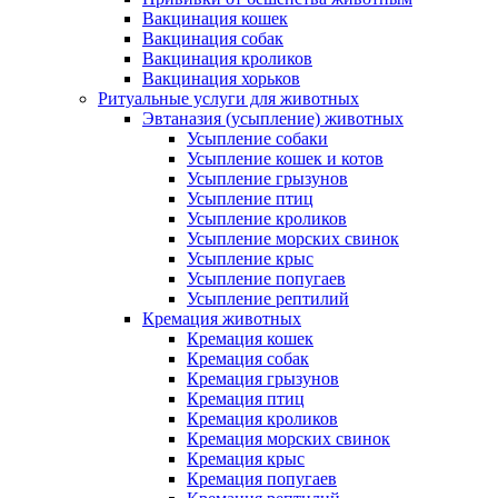
Вакцинация кошек
Вакцинация собак
Вакцинация кроликов
Вакцинация хорьков
Ритуальные услуги для животных
Эвтаназия (усыпление) животных
Усыпление собаки
Усыпление кошек и котов
Усыпление грызунов
Усыпление птиц
Усыпление кроликов
Усыпление морских свинок
Усыпление крыс
Усыпление попугаев
Усыпление рептилий
Кремация животных
Кремация кошек
Кремация собак
Кремация грызунов
Кремация птиц
Кремация кроликов
Кремация морских свинок
Кремация крыс
Кремация попугаев