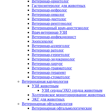
Ветеринар-орнитолог
Гастроэнтеролог для животных
Ветеринар-нефролог
Ветеринар-онколог
Ветеринар-диетолог
Ветеринар-рентгенолог
Ветеринарный врач-анестезиолог
Врач-ветеринар УЗИ
Ветеринар-инфекционист
Зоопсихолог
Ветеринар-аллерголог
Ветеринар ратолог
Ветеринар-герпетолог
Ветеринар-эндокринолог
Ветеринар-хирург
Ветеринар-травматолог
Ветеринар-терапевт
Ветеринар-стоматолог
Ветеринарная кардиология
УЗИ животным
УЗИ сердца/ЭХО сердца животным
Холтеровское мониторирование животных
ЭКГ для животных
Ветеринарная офтальмология
Ветеринарная офтальмологические