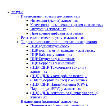
Услуги
Интенсивная терапия для животных
Инъекции (уколы) животным
Катетеризация мочевого пузыря у животных
Интубация животных
Проведение инфузии животным
Рентгенологические услуги животным
Эндоскопические ветеринарные исследования
ПЦР аденовируса собак
ПЦР анаплазмы и эрлихии у животных
ПЦР Бабезия у животных
ПЦР Бруцелла у животных
ПЦР Боррелия у животных
(ПЦР) ДНК Токсоплазма гондии у
животных
(ПЦР) ДНК хламидофила пситаци
(Chlamydophila psittaci) у животных
(ПЦР) ДНК Панлейкопения (CPV),
Парвовирус (FPV) у животных
(ПЦР) ДНК лептоспира (Leptospira spp.) у
животных
Вакцинация (прививки) животных
Прививки от бешенства животным