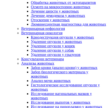
Обработка животных от эктопаразитов
Осмотр на микроспорию животных
Лечение шерсти у животных
Лечение демодекоза у животных
Отоскопия у животных
Люминесцентная диагностика для животных
Ветеринарная нефрология
Ветеринарная онкология
Криодеструкция опухоли у животных
Удаление опухоли у животных
Удаление опухоли у кошек
Удаление опухоли у собак
Удаление опухоли у грызунов
Консультации ветеринара
Анализы животных
Забор крови (анализ крови) у животных
Забор биологического материала у
животных
Анализ мочи животных
Гистологическое исследование опухоли у
животных
Исследование вагинальных мазков у
животных
Исследование выпотов у животных
Исследование на пироплазмоз у животных