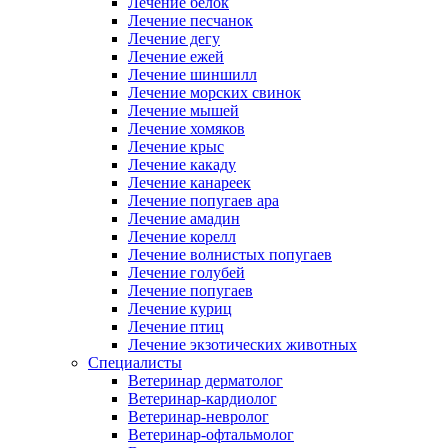
Лечение белок
Лечение песчанок
Лечение дегу
Лечение ежей
Лечение шиншилл
Лечение морских свинок
Лечение мышей
Лечение хомяков
Лечение крыс
Лечение какаду
Лечение канареек
Лечение попугаев ара
Лечение амадин
Лечение корелл
Лечение волнистых попугаев
Лечение голубей
Лечение попугаев
Лечение куриц
Лечение птиц
Лечение экзотических животных
Специалисты
Ветеринар дерматолог
Ветеринар-кардиолог
Ветеринар-невролог
Ветеринар-офтальмолог