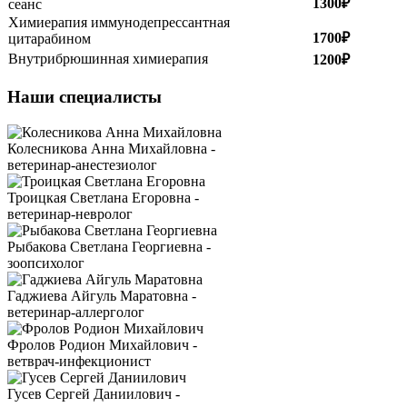
1300₽
сеанс
Химиерапия иммунодепрессантная
1700₽
цитарабином
Внутрибрюшинная химиерапия
1200₽
Наши специалисты
Колесникова Анна Михайловна -
ветеринар-анестезиолог
Троицкая Светлана Егоровна -
ветеринар-невролог
Рыбакова Светлана Георгиевна -
зоопсихолог
Гаджиева Айгуль Маратовна -
ветеринар-аллерголог
Фролов Родион Михайлович -
ветврач-инфекционист
Гусев Сергей Даниилович -