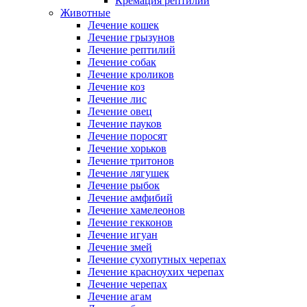
Кремация рептилий
Животные
Лечение кошек
Лечение грызунов
Лечение рептилий
Лечение собак
Лечение кроликов
Лечение коз
Лечение лис
Лечение овец
Лечение пауков
Лечение поросят
Лечение хорьков
Лечение тритонов
Лечение лягушек
Лечение рыбок
Лечение амфибий
Лечение хамелеонов
Лечение гекконов
Лечение игуан
Лечение змей
Лечение сухопутных черепах
Лечение красноухих черепах
Лечение черепах
Лечение агам