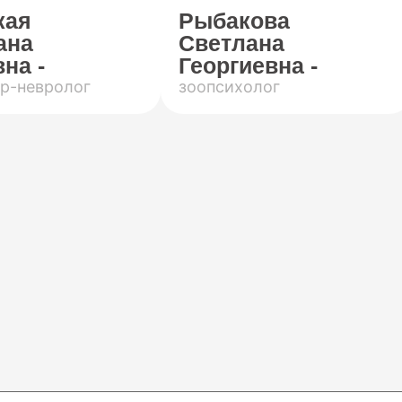
кая
Рыбакова
ана
Светлана
на -
Георгиевна -
р-невролог
зоопсихолог