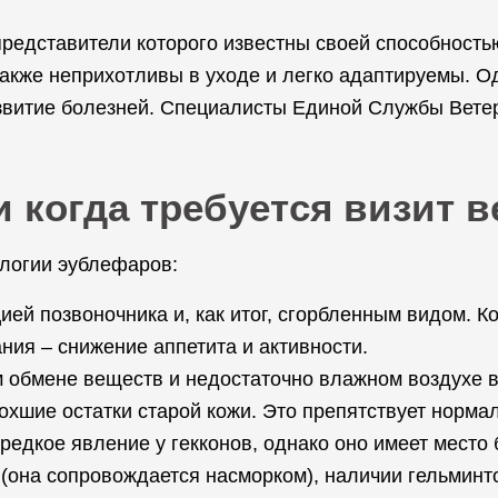
представители которого известны своей способност
акже неприхотливы в уходе и легко адаптируемы. Од
звитие болезней. Специалисты Единой Службы Ветер
 когда требуется визит 
логии эублефаров:
ей позвоночника и, как итог, сгорбленным видом. К
ия – снижение аппетита и активности.
 обмене веществ и недостаточно влажном воздухе в 
охшие остатки старой кожи. Это препятствует норм
редкое явление у гекконов, однако оно имеет место 
е (она сопровождается насморком), наличии гельмин