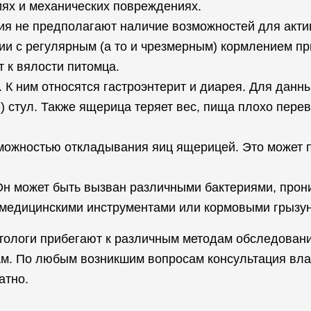
ях и механических повреждениях.
я не предполагают наличие возможностей для актив
нии с регулярным (а то и чрезмерным) кормлением п
 к вялости питомца.
 К ним относятся гастроэнтерит и диарея. Для данн
) стул. Также ящерица теряет вес, пища плохо пере
зможностью откладывания яиц ящерицей. Это может 
 Он может быть вызван различными бактериями, про
медицинскими инструментами или кормовыми грызу
тологи прибегают к различным методам обследовани
ам. По любым возникшим вопросам консультация вл
атно.