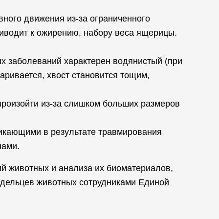
ного движения из-за ограниченного
риводит к ожирению, набору веса ящерицы.
ых заболеваний характерен водянистый (при
варивается, хвост становится тощим,
произойти из-за слишком больших размеров
никающими в результате травмирования
нами.
й животных и анализа их биоматериалов,
адельцев животных сотрудниками Единой