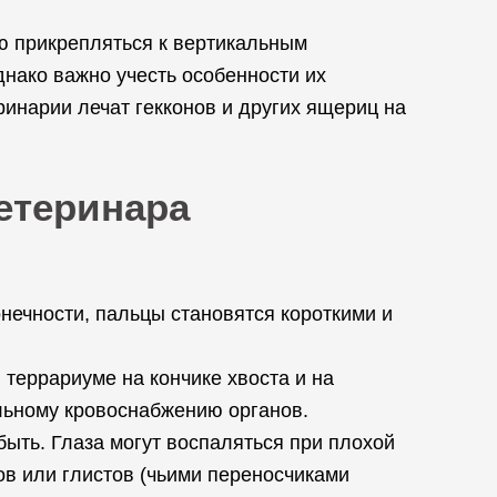
ью прикрепляться к вертикальным
нако важно учесть особенности их
инарии лечат гекконов и других ящериц на
ветеринара
онечности, пальцы становятся короткими и
террариуме на кончике хвоста и на
альному кровоснабжению органов.
быть. Глаза могут воспаляться при плохой
тов или глистов (чьими переносчиками