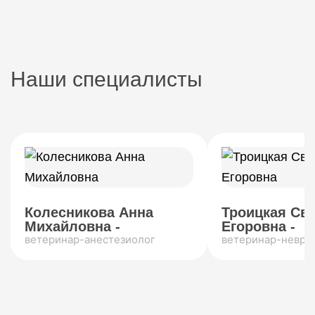
Наши специалисты
Колесникова Анна
Троицкая Св
Михайловна -
Егоровна -
ветеринар-анестезиолог
ветеринар-невро