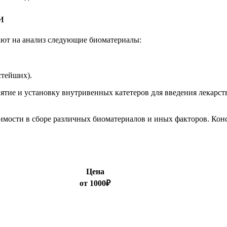
и
ают на анализ следующие биоматериалы:
стейших).
тие и установку внутривенных катетеров для введения лекарств
одимости в сборе различных биоматериалов и иных факторов. Ко
Цена
от 1000₽