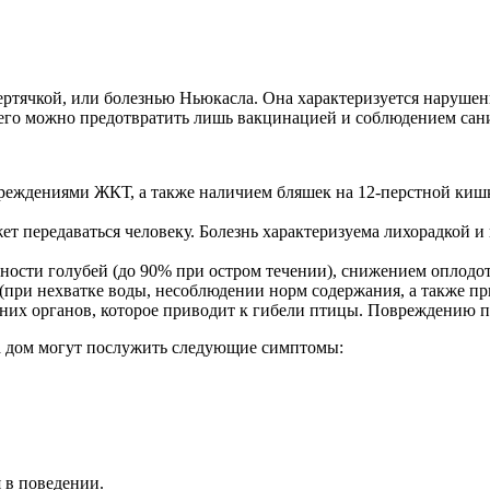
вертячкой, или болезнью Ньюкасла. Она характеризуется наруш
 его можно предотвратить лишь вакцинацией и соблюдением сан
вреждениями ЖКТ, а также наличием бляшек на 12-перстной киш
т передаваться человеку. Болезнь характеризуема лихорадкой 
ости голубей (до 90% при остром течении), снижением оплодот
(при нехватке воды, несоблюдении норм содержания, а также пр
них органов, которое приводит к гибели птицы. Повреждению п
на дом могут послужить следующие симптомы:
 в поведении.