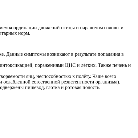
ением координации движений птицы и параличом головы и
итарных норм.
ке. Данные симптомы возникают в результате попадания в
и интоксикацией, поражениями ЦНС и лёгких. Также печень и
воряемости яиц, неспособностью к полёту. Чаще всего
и ослабленной естественной резистентности организма).
одвержены пищевод, глотка и ротовая полость.