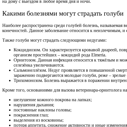
на дому с выездом в любое время дня и ночи.
Какими болезнями могут страдать голуби
Наиболее распространена среди голубей болезнь, называемая 
конечностей. Данное заболевание относится к неизлечимым, и
Также голуби могут страдать следующими недугами:
Кокцидиозом. Он характеризуется кровавой диареей, по
организм простейших – кокцидий рода Elmeria.
Орнитозом. Данная инфекция относится к тяжёлым и може
селезёнка увеличиваются.
Сальмонеллёзом. Недуг проявляется в повышенной смертн
заражению подвергаются молодые голуби, реже – зрелые 
Трихомонозом. Болезнь выражается в поражении внутрен
Кроме того, основаниями для вызова ветеринара-орнитолога 
шелушение кожного покрова на лапках;
нарушения дыхания;
постоянные наклоны головы;
покраснения глаз;
выделения из восковины;
потеря аппетита, снижение активности и иные изменения