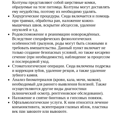
Колтуны представляют собой шерстяные комки,
образуемые на теле питомца. Колтуны могут доставлять
ему неудобства, поэтому их необходимо удалять.
Хирургические процедуры. Сюда включается и помощь
при травмах, обработка ран, наложение кожно-
мышечных швов, вскрытие абсцессов, удаление
опухолей и т.д.
Родовспоможение и реанимацию новорождённых.
Вследствие специфических физиологических
особенностей грызунов, роды могут быть сложными и
требовать вмешательства. Данный пункт включает не
только создание безопасных условий, но также кесарево
сечение (при необходимости), наблюдение за процессом
и послеродовой уход.
Стоматологические операции. Сюда включены подрезка
и коррекция зубов, удаление резцов, а также удаление
зубного камня.
Анализ биоматериалов (крови, кала, мочи, мазков),
необходимый для раннего выявления болезней. Также
осуществляются другие виды диагностики
(клинический осмотр, рентгеновское обследование).
Наложение и снятие бинтовых и гипсовых повязок.
Офтальмологические услуги. К ним относится лечение
конъюнктивита, экзентерация глазных яблок, пластика
век при завороте или вывороте.