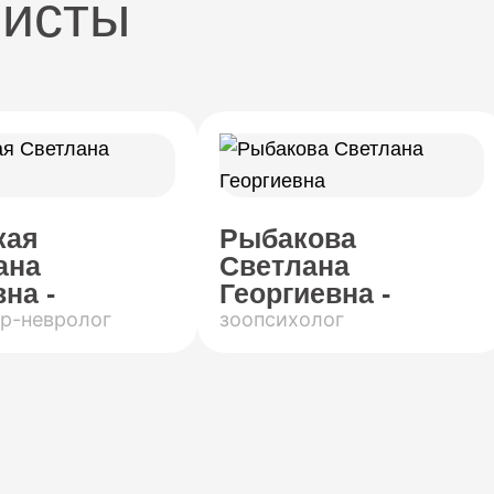
листы
кая
Рыбакова
ана
Светлана
на -
Георгиевна -
р-невролог
зоопсихолог