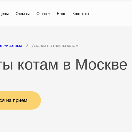
Цены
Отзывы
О нас
Блог
Контакты
ля животных
Анализ на глисты котам
ты котам в Москве
ся на прием