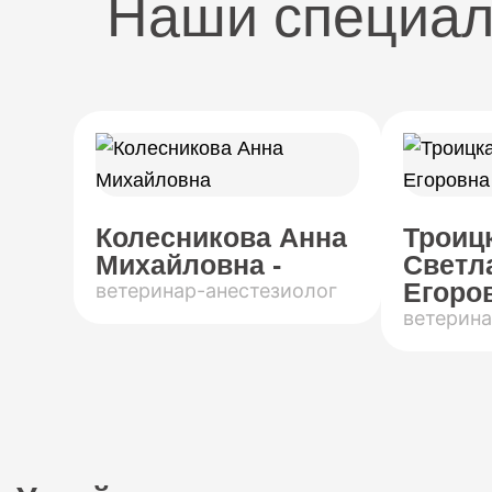
Наши специа
Колесникова Анна
Троиц
Михайловна -
Светл
Егоров
ветеринар-анестезиолог
ветерина