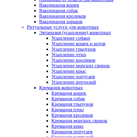
Вакцинация кошек
Вакцинация собак
Вакцинация кроликов
Вакцинация хорьков
Ритуальные услуги для животных
Эвтаназия (усыпление) животных
Усыпление собаки
Усыпление кошек и котов
Усыпление грызунов
Усыпление птиц
Усыпление кроликов
Усыпление морских свинок
Усыпление крыс
Усыпление попугаев
Усыпление рептилий
Кремация животных
Кремация кошек
Кремация собак
Кремация грызунов
Кремация птиц
Кремация кроликов
Кремация морских свинок
Кремация крыс
Кремация попугаев