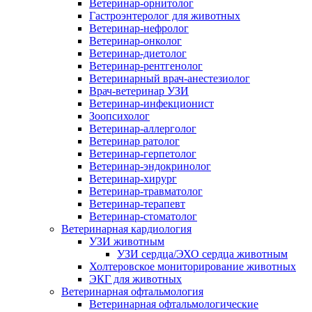
Ветеринар-орнитолог
Гастроэнтеролог для животных
Ветеринар-нефролог
Ветеринар-онколог
Ветеринар-диетолог
Ветеринар-рентгенолог
Ветеринарный врач-анестезиолог
Врач-ветеринар УЗИ
Ветеринар-инфекционист
Зоопсихолог
Ветеринар-аллерголог
Ветеринар ратолог
Ветеринар-герпетолог
Ветеринар-эндокринолог
Ветеринар-хирург
Ветеринар-травматолог
Ветеринар-терапевт
Ветеринар-стоматолог
Ветеринарная кардиология
УЗИ животным
УЗИ сердца/ЭХО сердца животным
Холтеровское мониторирование животных
ЭКГ для животных
Ветеринарная офтальмология
Ветеринарная офтальмологические