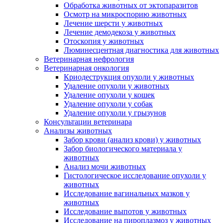
Обработка животных от эктопаразитов
Осмотр на микроспорию животных
Лечение шерсти у животных
Лечение демодекоза у животных
Отоскопия у животных
Люминесцентная диагностика для животных
Ветеринарная нефрология
Ветеринарная онкология
Криодеструкция опухоли у животных
Удаление опухоли у животных
Удаление опухоли у кошек
Удаление опухоли у собак
Удаление опухоли у грызунов
Консультации ветеринара
Анализы животных
Забор крови (анализ крови) у животных
Забор биологического материала у
животных
Анализ мочи животных
Гистологическое исследование опухоли у
животных
Исследование вагинальных мазков у
животных
Исследование выпотов у животных
Исследование на пироплазмоз у животных