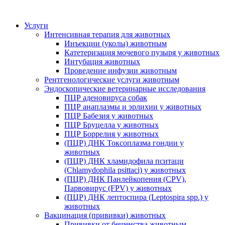
Услуги
Интенсивная терапия для животных
Инъекции (уколы) животным
Катетеризация мочевого пузыря у животных
Интубация животных
Проведение инфузии животным
Рентгенологические услуги животным
Эндоскопические ветеринарные исследования
ПЦР аденовируса собак
ПЦР анаплазмы и эрлихии у животных
ПЦР Бабезия у животных
ПЦР Бруцелла у животных
ПЦР Боррелия у животных
(ПЦР) ДНК Токсоплазма гондии у
животных
(ПЦР) ДНК хламидофила пситаци
(Chlamydophila psittaci) у животных
(ПЦР) ДНК Панлейкопения (CPV),
Парвовирус (FPV) у животных
(ПЦР) ДНК лептоспира (Leptospira spp.) у
животных
Вакцинация (прививки) животных
Прививки от бешенства животным