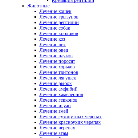
Кремация рептилий
Животные
Лечение кошек
Лечение грызунов
Лечение рептилий
Лечение собак
Лечение кроликов
Лечение коз
Лечение лис
Лечение овец
Лечение пауков
Лечение поросят
Лечение хорьков
Лечение тритонов
Лечение лягушек
Лечение рыбок
Лечение амфибий
Лечение хамелеонов
Лечение гекконов
Лечение игуан
Лечение змей
Лечение сухопутных черепах
Лечение красноухих черепах
Лечение черепах
Лечение агам