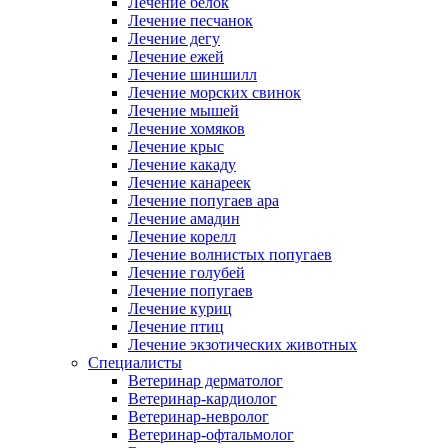
Лечение белок
Лечение песчанок
Лечение дегу
Лечение ежей
Лечение шиншилл
Лечение морских свинок
Лечение мышей
Лечение хомяков
Лечение крыс
Лечение какаду
Лечение канареек
Лечение попугаев ара
Лечение амадин
Лечение корелл
Лечение волнистых попугаев
Лечение голубей
Лечение попугаев
Лечение куриц
Лечение птиц
Лечение экзотических животных
Специалисты
Ветеринар дерматолог
Ветеринар-кардиолог
Ветеринар-невролог
Ветеринар-офтальмолог