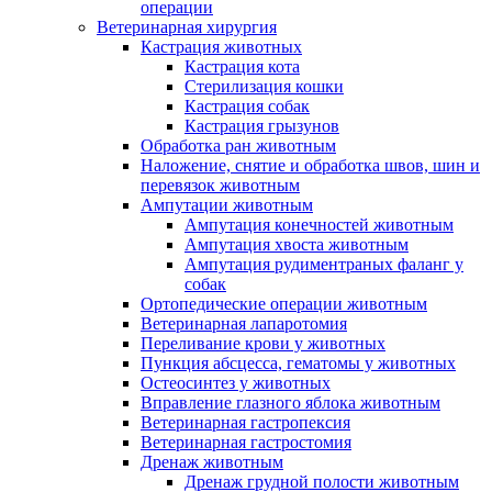
операции
Ветеринарная хирургия
Кастрация животных
Кастрация кота
Стерилизация кошки
Кастрация собак
Кастрация грызунов
Обработка ран животным
Наложение, снятие и обработка швов, шин и
перевязок животным
Ампутации животным
Ампутация конечностей животным
Ампутация хвоста животным
Ампутация рудиментраных фаланг у
собак
Ортопедические операции животным
Ветеринарная лапаротомия
Переливание крови у животных
Пункция абсцесса, гематомы у животных
Остеосинтез у животных
Вправление глазного яблока животным
Ветеринарная гастропексия
Ветеринарная гастростомия
Дренаж животным
Дренаж грудной полости животным