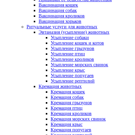
Вакцинация кошек
Вакцинация собак
Вакцинация кроликов
Вакцинация хорьков
Ритуальные услуги для животных
Эвтаназия (усыпление) животных
Усыпление собаки
Усыпление кошек и котов
Усыпление грызунов
Усыпление птиц
Усыпление кроликов
Усыпление морских свинок
Усыпление крыс
Усыпление попугаев
Усыпление рептилий
Кремация животных
Кремация кошек
Кремация собак
Кремация грызунов
Кремация птиц
Кремация кроликов
Кремация морских свинок
Кремация крыс
Кремация попугаев