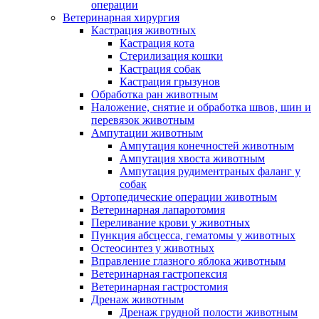
операции
Ветеринарная хирургия
Кастрация животных
Кастрация кота
Стерилизация кошки
Кастрация собак
Кастрация грызунов
Обработка ран животным
Наложение, снятие и обработка швов, шин и
перевязок животным
Ампутации животным
Ампутация конечностей животным
Ампутация хвоста животным
Ампутация рудиментраных фаланг у
собак
Ортопедические операции животным
Ветеринарная лапаротомия
Переливание крови у животных
Пункция абсцесса, гематомы у животных
Остеосинтез у животных
Вправление глазного яблока животным
Ветеринарная гастропексия
Ветеринарная гастростомия
Дренаж животным
Дренаж грудной полости животным