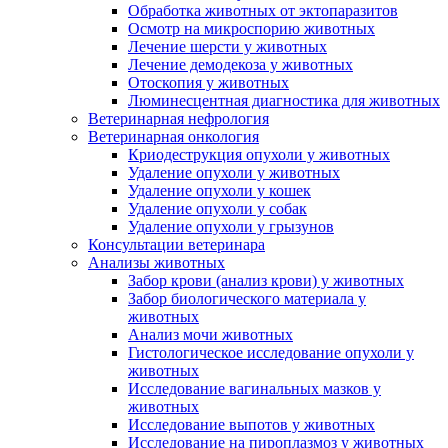
Обработка животных от эктопаразитов
Осмотр на микроспорию животных
Лечение шерсти у животных
Лечение демодекоза у животных
Отоскопия у животных
Люминесцентная диагностика для животных
Ветеринарная нефрология
Ветеринарная онкология
Криодеструкция опухоли у животных
Удаление опухоли у животных
Удаление опухоли у кошек
Удаление опухоли у собак
Удаление опухоли у грызунов
Консультации ветеринара
Анализы животных
Забор крови (анализ крови) у животных
Забор биологического материала у
животных
Анализ мочи животных
Гистологическое исследование опухоли у
животных
Исследование вагинальных мазков у
животных
Исследование выпотов у животных
Исследование на пироплазмоз у животных