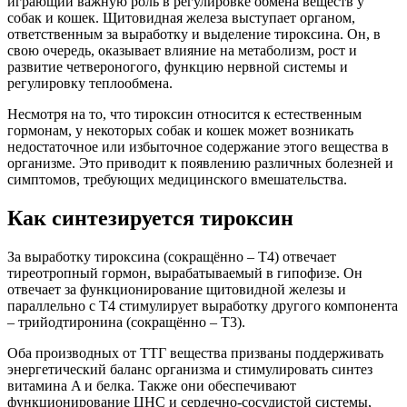
играющий важную роль в регулировке обмена веществ у
собак и кошек. Щитовидная железа выступает органом,
ответственным за выработку и выделение тироксина. Он, в
свою очередь, оказывает влияние на метаболизм, рост и
развитие четвероногого, функцию нервной системы и
регулировку теплообмена.
Несмотря на то, что тироксин относится к естественным
гормонам, у некоторых собак и кошек может возникать
недостаточное или избыточное содержание этого вещества в
организме. Это приводит к появлению различных болезней и
симптомов, требующих медицинского вмешательства.
Как синтезируется тироксин
За выработку тироксина (сокращённо – Т4) отвечает
тиреотропный гормон, вырабатываемый в гипофизе. Он
отвечает за функционирование щитовидной железы и
параллельно с Т4 стимулирует выработку другого компонента
– трийодтиронина (сокращённо – Т3).
Оба производных от ТТГ вещества призваны поддерживать
энергетический баланс организма и стимулировать синтез
витамина A и белка. Также они обеспечивают
функционирование ЦНС и сердечно-сосудистой системы,