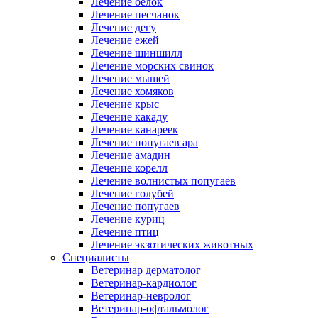
Лечение белок
Лечение песчанок
Лечение дегу
Лечение ежей
Лечение шиншилл
Лечение морских свинок
Лечение мышей
Лечение хомяков
Лечение крыс
Лечение какаду
Лечение канареек
Лечение попугаев ара
Лечение амадин
Лечение корелл
Лечение волнистых попугаев
Лечение голубей
Лечение попугаев
Лечение куриц
Лечение птиц
Лечение экзотических животных
Специалисты
Ветеринар дерматолог
Ветеринар-кардиолог
Ветеринар-невролог
Ветеринар-офтальмолог