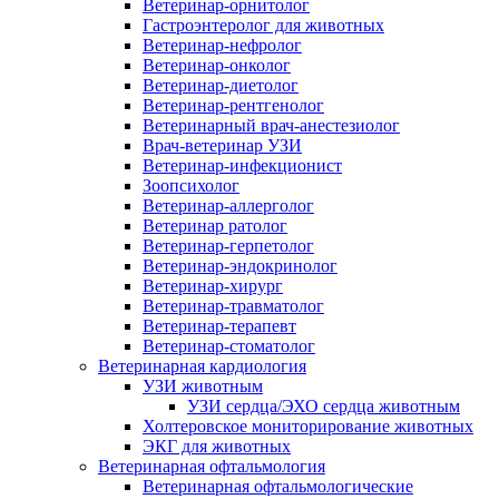
Ветеринар-орнитолог
Гастроэнтеролог для животных
Ветеринар-нефролог
Ветеринар-онколог
Ветеринар-диетолог
Ветеринар-рентгенолог
Ветеринарный врач-анестезиолог
Врач-ветеринар УЗИ
Ветеринар-инфекционист
Зоопсихолог
Ветеринар-аллерголог
Ветеринар ратолог
Ветеринар-герпетолог
Ветеринар-эндокринолог
Ветеринар-хирург
Ветеринар-травматолог
Ветеринар-терапевт
Ветеринар-стоматолог
Ветеринарная кардиология
УЗИ животным
УЗИ сердца/ЭХО сердца животным
Холтеровское мониторирование животных
ЭКГ для животных
Ветеринарная офтальмология
Ветеринарная офтальмологические