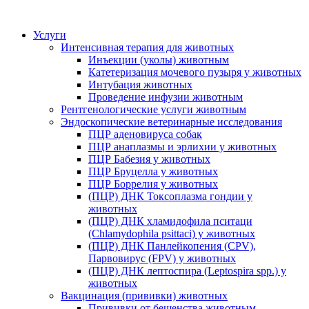
Услуги
Интенсивная терапия для животных
Инъекции (уколы) животным
Катетеризация мочевого пузыря у животных
Интубация животных
Проведение инфузии животным
Рентгенологические услуги животным
Эндоскопические ветеринарные исследования
ПЦР аденовируса собак
ПЦР анаплазмы и эрлихии у животных
ПЦР Бабезия у животных
ПЦР Бруцелла у животных
ПЦР Боррелия у животных
(ПЦР) ДНК Токсоплазма гондии у
животных
(ПЦР) ДНК хламидофила пситаци
(Chlamydophila psittaci) у животных
(ПЦР) ДНК Панлейкопения (CPV),
Парвовирус (FPV) у животных
(ПЦР) ДНК лептоспира (Leptospira spp.) у
животных
Вакцинация (прививки) животных
Прививки от бешенства животным