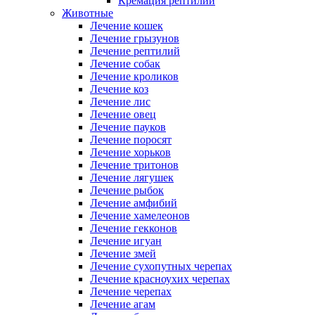
Кремация рептилий
Животные
Лечение кошек
Лечение грызунов
Лечение рептилий
Лечение собак
Лечение кроликов
Лечение коз
Лечение лис
Лечение овец
Лечение пауков
Лечение поросят
Лечение хорьков
Лечение тритонов
Лечение лягушек
Лечение рыбок
Лечение амфибий
Лечение хамелеонов
Лечение гекконов
Лечение игуан
Лечение змей
Лечение сухопутных черепах
Лечение красноухих черепах
Лечение черепах
Лечение агам