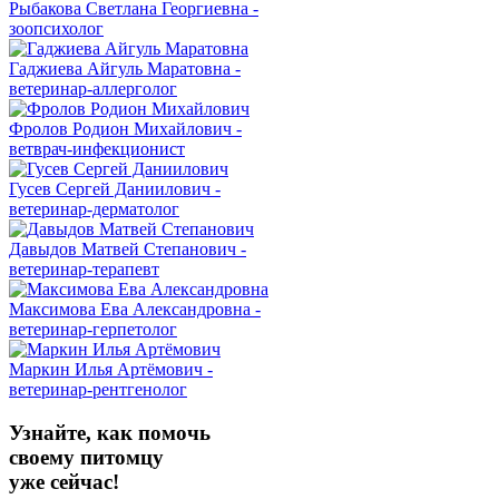
Рыбакова Светлана Георгиевна -
зоопсихолог
Гаджиева Айгуль Маратовна -
ветеринар-аллерголог
Фролов Родион Михайлович -
ветврач-инфекционист
Гусев Сергей Даниилович -
ветеринар-дерматолог
Давыдов Матвей Степанович -
ветеринар-терапевт
Максимова Ева Александровна -
ветеринар-герпетолог
Маркин Илья Артёмович -
ветеринар-рентгенолог
Узнайте, как помочь
своему питомцу
уже сейчас!