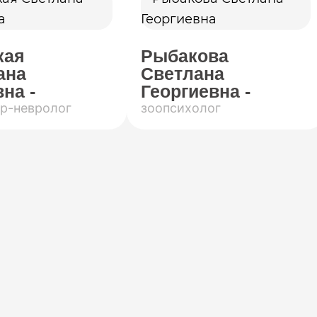
кая
Рыбакова
ана
Светлана
на -
Георгиевна -
р-невролог
зоопсихолог