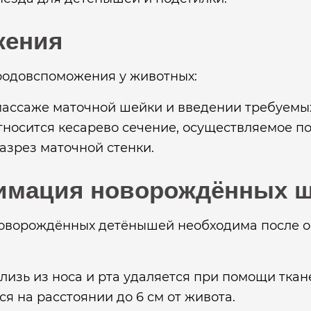
жения
родовспоможения у животных:
массаже маточной шейки и введении требуемых
носится кесарево сечение, осуществляемое п
азрез маточной стенки.
нимация новорождённых щ
ворождённых детёнышей необходима после оп
изь из носа и рта удаляется при помощи ткан
я на расстоянии до 6 см от живота.