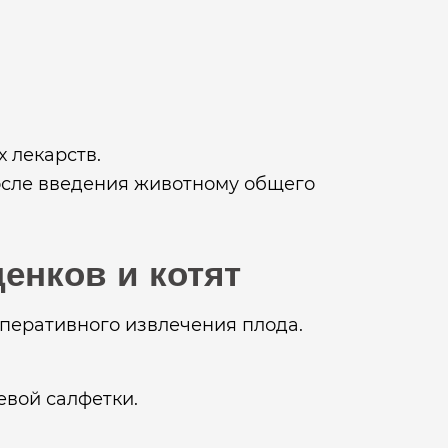
 лекарств.
осле введения животному общего
енков и котят
еративного извлечения плода.
евой салфетки.