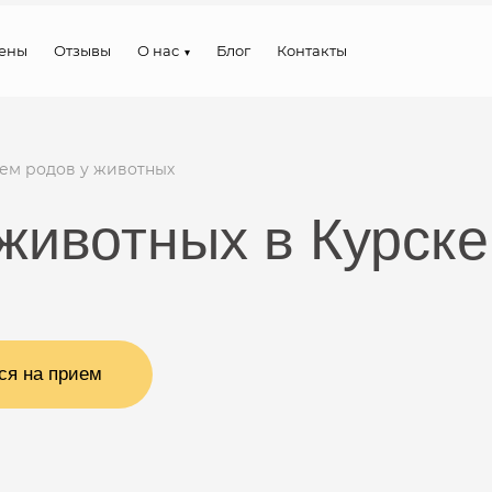
ены
Отзывы
О нас
Блог
Контакты
ем родов у животных
животных в Курске
ся на прием