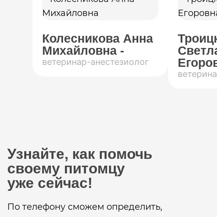
Колесникова Анна
Троиц
Михайловна -
Светл
Егоров
ветеринар-анестезиолог
ветерина
Узнайте, как помочь
своему питомцу
уже сейчас!
По телефону сможем определить,