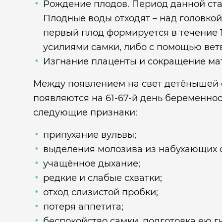
Рождение плодов. Период данной стади
Плодные воды отходят – над головко
первый плод формируется в течение 1-
усилиями самки, либо с помощью вет
Изгнание плаценты и сокращение маточ
Между появлением на свет детёнышей соб
появляются на 61-67-й день беременнос
следующие признаки:
припухание вульвы;
выделения молозива из набухающих с
учащённое дыхание;
редкие и слабые схватки;
отход слизистой пробки;
потеря аппетита;
беспокойство самки, подготовка ею г