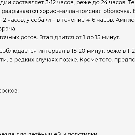
и составляет 3-12 часов, реже до 24 часов. Т
й разрывается хорион-аллантоисная оболочка
2 часов, у собаки – в течение 4-6 часов. Амн
врача.
ных рогов. Этап длится от 1 до 15 минут.
людается интервал в 15-20 минут, реже в 1-2 ч
ти, в редких случаях позже. Кроме того, предп
осков;
незда для детёнышей и подстилки.