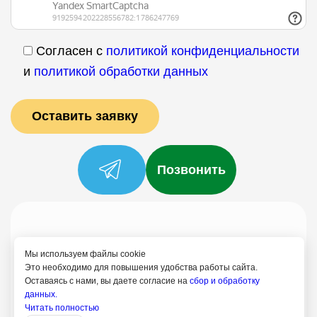
Согласен с
политикой конфиденциальности
и
политикой обработки данных
Позвонить
Услуги
Специалисты
Цены
Отзывы
О нас
Блог
Контакты
Мы используем файлы cookie
Это необходимо для повышения удобства работы сайта.
Политика конфиденциальности
Оставаясь с нами, вы даете согласие на
сбор и обработку
Согласие на обработку
данных.
Читать полностью
+7 (958) 758-21-18