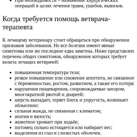
При необходимости – назначение хирургических
операций в целях лечения травм, ушибов, вывихов.
Когда требуется помощь ветврача-
терапевта
К лечащему ветеринару стоит обращаться при обнаружении
признаков заболевания. Не все болезни имеют явные
симптомы или же последние едва заметны. Ниже представлен
перечень общих симптомов, обнаружение которых требует
визита лечащих ветврачей:
повышенная температура тела;
резкое повышение или снижение аппетита, не связанное
с беременностью, ростом, развитием, а также его потеря;
нарушения пищеварения, сопровождаемые запором,
многократной рвотой и диареей;
шерсть выпадает, теряет блеск и упругость, возникает
облысение;
сильная жажда, не связанная с климатом;
апатия и вялость;
животное хромает при ходьбе;
питомец сильно истощается или набирает вес;
выделения из глаз и слизистых оболочек.