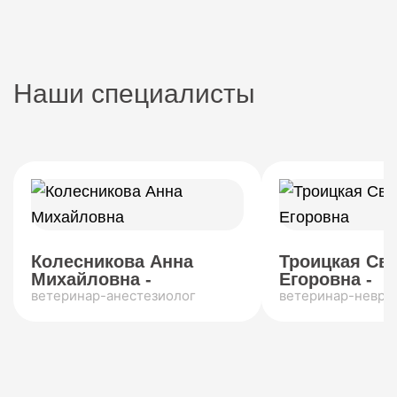
Наши специалисты
Колесникова Анна
Троицкая Св
Михайловна -
Егоровна -
ветеринар-анестезиолог
ветеринар-невро