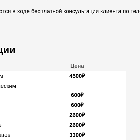
тся в ходе бесплатной консультации клиента по тел
ции
Цена
ем
4500₽
ческим
600₽
600₽
2600₽
е
2600₽
швов
3300₽