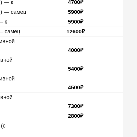
) — к
4700₽
я) — самец
5900₽
— к
5900₽
 — самец
12600₽
тивной
4000₽
ивной
5400₽
тивной
4500₽
ивной
7300₽
2800₽
(с