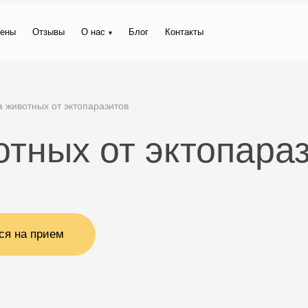
ены
Отзывы
О нас
Блог
Контакты
 животных от эктопаразитов
тных от эктопараз
ся на прием