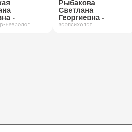
кая
Рыбакова
ана
Светлана
на -
Георгиевна -
р-невролог
зоопсихолог