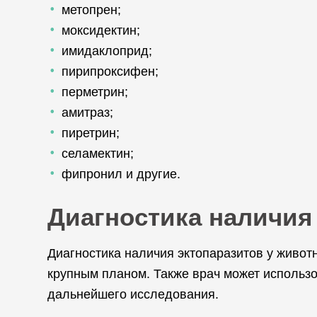
метопрен;
моксидектин;
имидаклоприд;
пирипроксифен;
перметрин;
амитраз;
пиретрин;
селамектин;
фипронил и другие.
Диагностика наличия
Диагностика наличия эктопаразитов у живо
крупным планом. Также врач может использо
дальнейшего исследования.