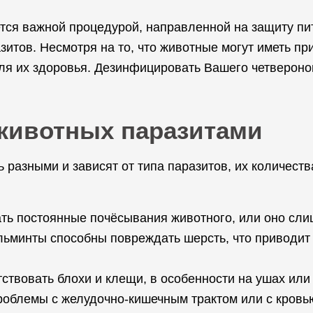
ется важной процедурой, направленной на защиту п
итов. Несмотря на то, что животные могут иметь пр
ля их здоровья. Дезинфицировать Вашего четвероно
животных паразитами
 разными и зависят от типа паразитов, их количеств
вать постоянные почёсывания животного, или оно сл
льминты способны повреждать шерсть, что приводит 
ствовать блохи и клещи, в особенности на ушах или
роблемы с желудочно-кишечным трактом или с кровью 