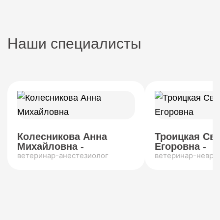
Наши специалисты
Колесникова Анна
Троицкая Св
Михайловна -
Егоровна -
ветеринар-анестезиолог
ветеринар-невро