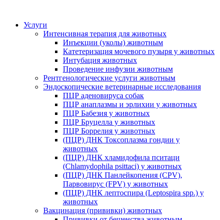
Услуги
Интенсивная терапия для животных
Инъекции (уколы) животным
Катетеризация мочевого пузыря у животных
Интубация животных
Проведение инфузии животным
Рентгенологические услуги животным
Эндоскопические ветеринарные исследования
ПЦР аденовируса собак
ПЦР анаплазмы и эрлихии у животных
ПЦР Бабезия у животных
ПЦР Бруцелла у животных
ПЦР Боррелия у животных
(ПЦР) ДНК Токсоплазма гондии у
животных
(ПЦР) ДНК хламидофила пситаци
(Chlamydophila psittaci) у животных
(ПЦР) ДНК Панлейкопения (CPV),
Парвовирус (FPV) у животных
(ПЦР) ДНК лептоспира (Leptospira spp.) у
животных
Вакцинация (прививки) животных
Прививки от бешенства животным