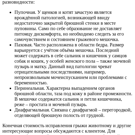
разновидности:
Пупочная. У щенков и котят зачастую является
врождённой патологией, возникающей ввиду
недостаточно закрытой брюшной стенки в месте
пуповины. Само по себе образование не доставляет
питомцу дискомфорта, но необходимо следить за его
самочувствием и состоянием грыжевого мешочка.
Паховая. Часто расположена в области бедра. Размер
варьируется с учётом объёма мешочка. Последний
может содержать в себе сальник и кишечник у самцов
собак и кошек, у особей женского пола – также мочевой
пузырь и матку. Данный вид патологии чреват
отрицательными последствиями, например,
непроизвольным мочеиспусканием или проблемами с
беременностью.
Перинеальная. Характерна выпадением органов
брюшной области, таза под кожу в районе промежности.
В мешочке содержатся сальник и петли кишечника,
реже – простата и мочевой пузырь.
Диафрагмальная. Связана с диафрагмой – перегородкой,
отделяющей брюшную полость от грудной.
Конечная стоимость исправления грыжи животному и другие
интересующие вопросы обсуждаются с клиентом. Для