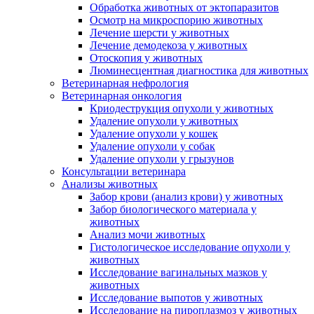
Обработка животных от эктопаразитов
Осмотр на микроспорию животных
Лечение шерсти у животных
Лечение демодекоза у животных
Отоскопия у животных
Люминесцентная диагностика для животных
Ветеринарная нефрология
Ветеринарная онкология
Криодеструкция опухоли у животных
Удаление опухоли у животных
Удаление опухоли у кошек
Удаление опухоли у собак
Удаление опухоли у грызунов
Консультации ветеринара
Анализы животных
Забор крови (анализ крови) у животных
Забор биологического материала у
животных
Анализ мочи животных
Гистологическое исследование опухоли у
животных
Исследование вагинальных мазков у
животных
Исследование выпотов у животных
Исследование на пироплазмоз у животных