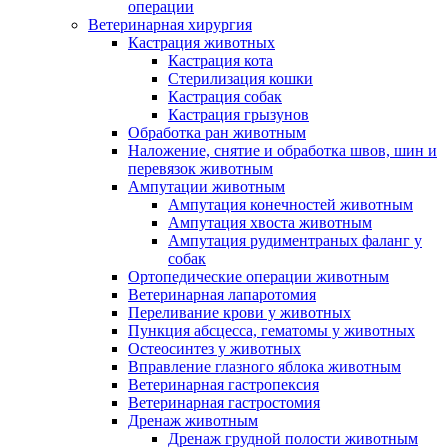
операции
Ветеринарная хирургия
Кастрация животных
Кастрация кота
Стерилизация кошки
Кастрация собак
Кастрация грызунов
Обработка ран животным
Наложение, снятие и обработка швов, шин и
перевязок животным
Ампутации животным
Ампутация конечностей животным
Ампутация хвоста животным
Ампутация рудиментраных фаланг у
собак
Ортопедические операции животным
Ветеринарная лапаротомия
Переливание крови у животных
Пункция абсцесса, гематомы у животных
Остеосинтез у животных
Вправление глазного яблока животным
Ветеринарная гастропексия
Ветеринарная гастростомия
Дренаж животным
Дренаж грудной полости животным