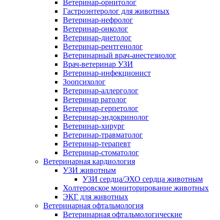
Ветеринар-орнитолог
Гастроэнтеролог для животных
Ветеринар-нефролог
Ветеринар-онколог
Ветеринар-диетолог
Ветеринар-рентгенолог
Ветеринарный врач-анестезиолог
Врач-ветеринар УЗИ
Ветеринар-инфекционист
Зоопсихолог
Ветеринар-аллерголог
Ветеринар ратолог
Ветеринар-герпетолог
Ветеринар-эндокринолог
Ветеринар-хирург
Ветеринар-травматолог
Ветеринар-терапевт
Ветеринар-стоматолог
Ветеринарная кардиология
УЗИ животным
УЗИ сердца/ЭХО сердца животным
Холтеровское мониторирование животных
ЭКГ для животных
Ветеринарная офтальмология
Ветеринарная офтальмологические