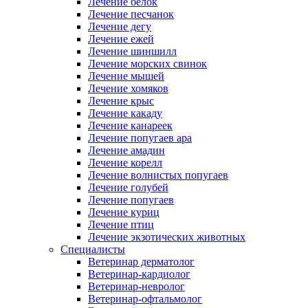
Лечение белок
Лечение песчанок
Лечение дегу
Лечение ежей
Лечение шиншилл
Лечение морских свинок
Лечение мышей
Лечение хомяков
Лечение крыс
Лечение какаду
Лечение канареек
Лечение попугаев ара
Лечение амадин
Лечение корелл
Лечение волнистых попугаев
Лечение голубей
Лечение попугаев
Лечение куриц
Лечение птиц
Лечение экзотических животных
Специалисты
Ветеринар дерматолог
Ветеринар-кардиолог
Ветеринар-невролог
Ветеринар-офтальмолог