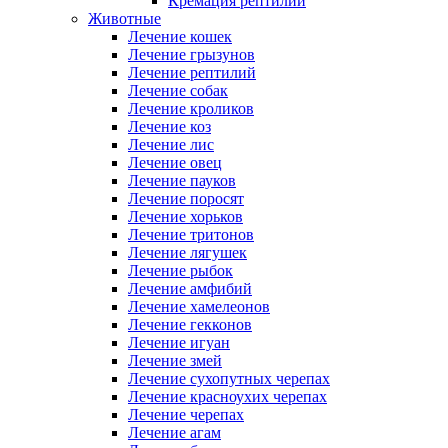
Кремация рептилий
Животные
Лечение кошек
Лечение грызунов
Лечение рептилий
Лечение собак
Лечение кроликов
Лечение коз
Лечение лис
Лечение овец
Лечение пауков
Лечение поросят
Лечение хорьков
Лечение тритонов
Лечение лягушек
Лечение рыбок
Лечение амфибий
Лечение хамелеонов
Лечение гекконов
Лечение игуан
Лечение змей
Лечение сухопутных черепах
Лечение красноухих черепах
Лечение черепах
Лечение агам