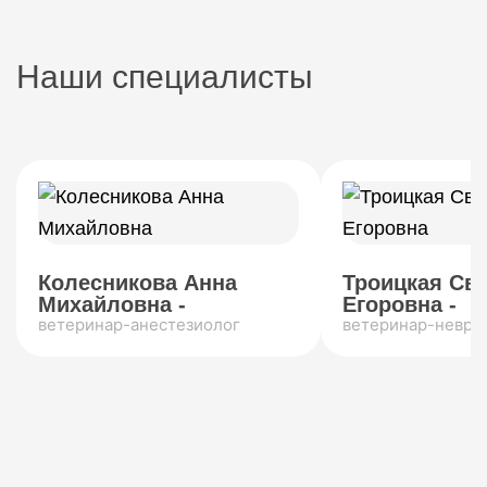
Наши специалисты
Колесникова Анна
Троицкая Св
Михайловна -
Егоровна -
ветеринар-анестезиолог
ветеринар-невро