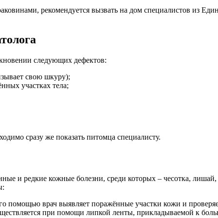
аковинами, рекомендуется вызвать на дом специалистов из Еди
атолога
кновении следующих дефектов:
изывает свою шкуру);
ённых участках тела;
одимо сразу же показать питомца специалисту.
ные и редкие кожные болезни, среди которых – чесотка, лишай
ы:
го помощью врач выявляет поражённые участки кожи и проверяе
ществляется при помощи липкой ленты, прикладываемой к больно