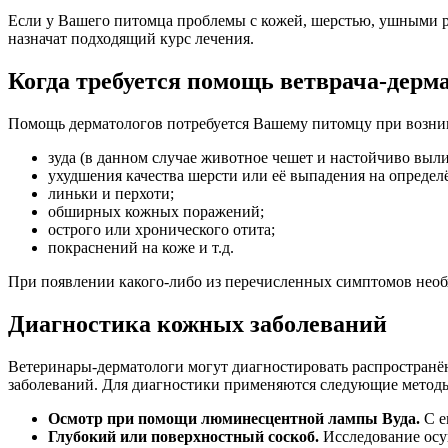
Если у Вашего питомца проблемы с кожей, шерстью, ушными р
назначат подходящий курс лечения.
Когда требуется помощь ветврача-дерм
Помощь дерматологов потребуется Вашему питомцу при возни
зуда (в данном случае животное чешет и настойчиво выл
ухудшения качества шерсти или её выпадения на определ
линьки и перхоти;
обширных кожных поражений;
острого или хронического отита;
покраснений на коже и т.д.
При появлении какого-либо из перечисленных симптомов необх
Диагностика кожных заболеваний
Ветеринары-дерматологи могут диагностировать распространён
заболеваний. Для диагностики применяются следующие метод
Осмотр при помощи люминесцентной лампы Вуда.
С е
Глубокий или поверхностный соскоб.
Исследование осу