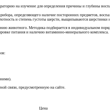
ораторию на изучение для определения причины и глубины восп
рибора, определяющего наличие посторонних предметов, воспал
, плотность и степень густоты шерсти, выщипываются шерстинки
ению животного. Методика подбирается в индивидуальном поряд
сировке питания и наличию витаминно-минерального комплекса.
ов:
ними).
ной связи, предусмотренную на сайте.
Цена