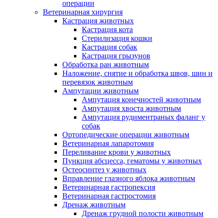
операции
Ветеринарная хирургия
Кастрация животных
Кастрация кота
Стерилизация кошки
Кастрация собак
Кастрация грызунов
Обработка ран животным
Наложение, снятие и обработка швов, шин и
перевязок животным
Ампутации животным
Ампутация конечностей животным
Ампутация хвоста животным
Ампутация рудиментраных фаланг у
собак
Ортопедические операции животным
Ветеринарная лапаротомия
Переливание крови у животных
Пункция абсцесса, гематомы у животных
Остеосинтез у животных
Вправление глазного яблока животным
Ветеринарная гастропексия
Ветеринарная гастростомия
Дренаж животным
Дренаж грудной полости животным