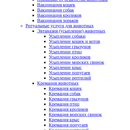
Вакцинация кошек
Вакцинация собак
Вакцинация кроликов
Вакцинация хорьков
Ритуальные услуги для животных
Эвтаназия (усыпление) животных
Усыпление собаки
Усыпление кошек и котов
Усыпление грызунов
Усыпление птиц
Усыпление кроликов
Усыпление морских свинок
Усыпление крыс
Усыпление попугаев
Усыпление рептилий
Кремация животных
Кремация кошек
Кремация собак
Кремация грызунов
Кремация птиц
Кремация кроликов
Кремация морских свинок
Кремация крыс
Кремация попугаев