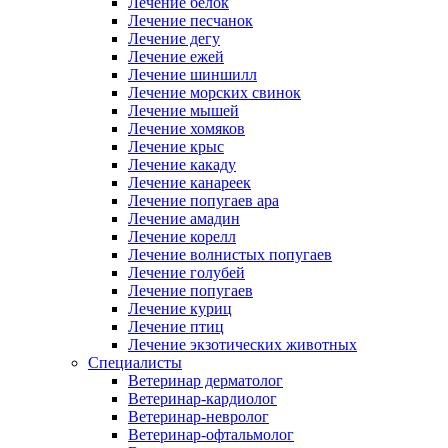
Лечение белок
Лечение песчанок
Лечение дегу
Лечение ежей
Лечение шиншилл
Лечение морских свинок
Лечение мышей
Лечение хомяков
Лечение крыс
Лечение какаду
Лечение канареек
Лечение попугаев ара
Лечение амадин
Лечение корелл
Лечение волнистых попугаев
Лечение голубей
Лечение попугаев
Лечение куриц
Лечение птиц
Лечение экзотических животных
Специалисты
Ветеринар дерматолог
Ветеринар-кардиолог
Ветеринар-невролог
Ветеринар-офтальмолог