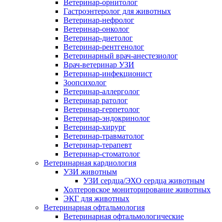
Ветеринар-орнитолог
Гастроэнтеролог для животных
Ветеринар-нефролог
Ветеринар-онколог
Ветеринар-диетолог
Ветеринар-рентгенолог
Ветеринарный врач-анестезиолог
Врач-ветеринар УЗИ
Ветеринар-инфекционист
Зоопсихолог
Ветеринар-аллерголог
Ветеринар ратолог
Ветеринар-герпетолог
Ветеринар-эндокринолог
Ветеринар-хирург
Ветеринар-травматолог
Ветеринар-терапевт
Ветеринар-стоматолог
Ветеринарная кардиология
УЗИ животным
УЗИ сердца/ЭХО сердца животным
Холтеровское мониторирование животных
ЭКГ для животных
Ветеринарная офтальмология
Ветеринарная офтальмологические