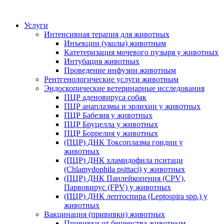
Услуги
Интенсивная терапия для животных
Инъекции (уколы) животным
Катетеризация мочевого пузыря у животных
Интубация животных
Проведение инфузии животным
Рентгенологические услуги животным
Эндоскопические ветеринарные исследования
ПЦР аденовируса собак
ПЦР анаплазмы и эрлихии у животных
ПЦР Бабезия у животных
ПЦР Бруцелла у животных
ПЦР Боррелия у животных
(ПЦР) ДНК Токсоплазма гондии у
животных
(ПЦР) ДНК хламидофила пситаци
(Chlamydophila psittaci) у животных
(ПЦР) ДНК Панлейкопения (CPV),
Парвовирус (FPV) у животных
(ПЦР) ДНК лептоспира (Leptospira spp.) у
животных
Вакцинация (прививки) животных
Прививки от бешенства животным