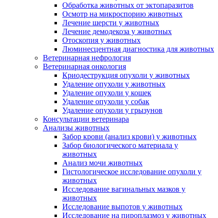
Обработка животных от эктопаразитов
Осмотр на микроспорию животных
Лечение шерсти у животных
Лечение демодекоза у животных
Отоскопия у животных
Люминесцентная диагностика для животных
Ветеринарная нефрология
Ветеринарная онкология
Криодеструкция опухоли у животных
Удаление опухоли у животных
Удаление опухоли у кошек
Удаление опухоли у собак
Удаление опухоли у грызунов
Консультации ветеринара
Анализы животных
Забор крови (анализ крови) у животных
Забор биологического материала у
животных
Анализ мочи животных
Гистологическое исследование опухоли у
животных
Исследование вагинальных мазков у
животных
Исследование выпотов у животных
Исследование на пироплазмоз у животных