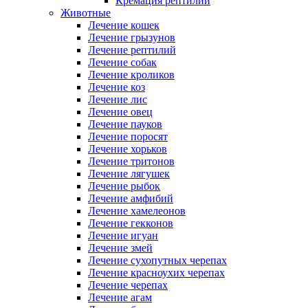
Кремация рептилий
Животные
Лечение кошек
Лечение грызунов
Лечение рептилий
Лечение собак
Лечение кроликов
Лечение коз
Лечение лис
Лечение овец
Лечение пауков
Лечение поросят
Лечение хорьков
Лечение тритонов
Лечение лягушек
Лечение рыбок
Лечение амфибий
Лечение хамелеонов
Лечение гекконов
Лечение игуан
Лечение змей
Лечение сухопутных черепах
Лечение красноухих черепах
Лечение черепах
Лечение агам