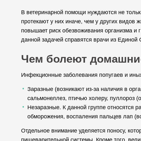
В ветеринарной помощи нуждаются не только
протекают у них иначе, чем у других видов 
повышает риск обезвоживания организма и г
данной задачей справятся врачи из Единой
Чем болеют домашни
Инфекционные заболевания попугаев и иных
Заразные (возникают из-за наличия в орга
сальмонеллез, птичью холеру, пуллороз (о
Незаразные. К данной группе относятся р
обморожения, воспаления пальцев лап (вст
Отдельное внимание уделяется поносу, кото
пищеварительной системы. Кроме того, вели