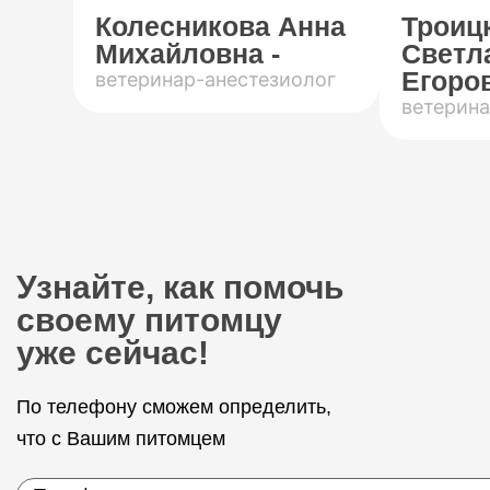
Колесникова Анна
Троиц
Михайловна -
Светл
Егоров
ветеринар-анестезиолог
ветерина
Узнайте, как помочь
своему питомцу
уже сейчас!
По телефону сможем определить,
что с Вашим питомцем