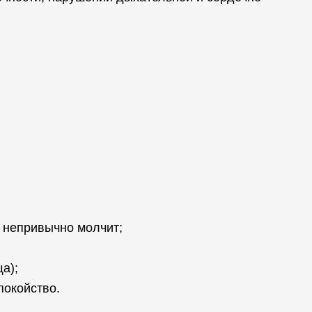
, непривычно молчит;
а);
покойство.