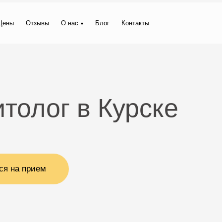
Цены
Отзывы
О нас
Блог
Контакты
толог в Курске
ся на прием