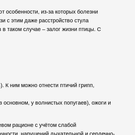
т особенности, из-за которых болезни
зи с этим даже расстройство стула
в таком случае – залог жизни птицы. С
). К ним можно отнести птичий грипп,
 основном, у волнистых попугаев), ожоги и
евом рационе с учётом слабой
очности, нарушений дыхательной и сердечно-