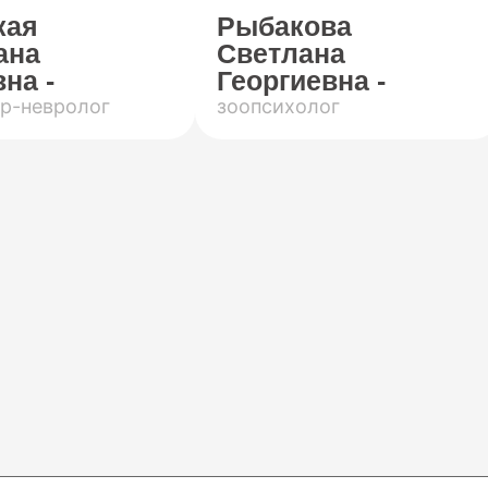
кая
Рыбакова
ана
Светлана
на -
Георгиевна -
р-невролог
зоопсихолог