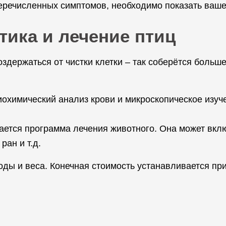
еречисленных симптомов, необходимо показать ваше
тика и лечение птиц
оздержаться от чистки клетки – так соберётся больш
иохимический анализ крови и микроскопическое изуч
рается программа лечения животного. Она может вклю
ран и т.д.
роды и веса. Конечная стоимость устанавливается пр