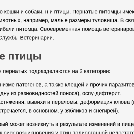
 кошки и собаки, н и птицы. Пернатые питомцы имею
животных, например, малые размеры туловища. В свя
ибели питомца. Своевременная помощь ветеринаров 
 Службы Ветеринарии.
е птицы
 пернатых подразделяются на 2 категории:
низме патогенов, а также клещей и прочих паразитов
дну из разновидностей поноса), оспу-дифтерит.
астяжения, вывихи и переломы, деформация клюва (в
речается, в основном, у зябликов и снегирей).
рый может возникнуть в результате изменений в пищ
к риск возникновения у птиц полиорганной недостат