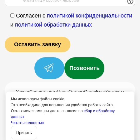
Согласен с
политикой конфиденциальности
и
политикой обработки данных
Позвонить
Услуги
Специалисты
Цены
Отзывы
О нас
Блог
Контакты
Мы используем файлы cookie
Политика конфиденциальности
Это необходимо для повышения удобства работы сайта.
Согласие на обработку
Оставаясь с нами, вы даете согласие на
сбор и обработку
данных.
8 (499) 113-80-28
Читать полностью
Записаться
Апрелевка
Принять