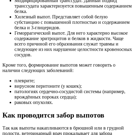
Модифицированный транссудат. Данный подвид
транссудата характеризуется повышенным содержанием
белка.
Хилезный выпот. Представляет собой белую
субстанцию с повышенной плотностью и содержанием
белка и 3-глицеридов.
Геморрагический выпот. Для него характерно высокое
содержание эритроцитов и белков в жидкости. Чаще
всего причиной его образования служат травмы и
следующее из них нарушение целостности кровеносных
сосудов.
Кроме того, формирование выпотов может говорить о
наличии следующих заболеваний:
плеврите;
вирусном перитоните (у кошек);
патологиях сердечно-сосудистой системы (например,
врождённых пороках сердца);
раковых опухолях.
Как проводится забор выпотов
Так как выпоты накапливаются в брюшной или в грудной
полости, ветеринарный врач прокалывает для забора