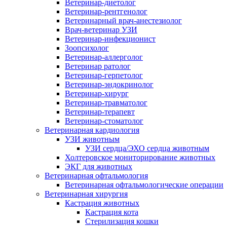
Ветеринар-диетолог
Ветеринар-рентгенолог
Ветеринарный врач-анестезиолог
Врач-ветеринар УЗИ
Ветеринар-инфекционист
Зоопсихолог
Ветеринар-аллерголог
Ветеринар ратолог
Ветеринар-герпетолог
Ветеринар-эндокринолог
Ветеринар-хирург
Ветеринар-травматолог
Ветеринар-терапевт
Ветеринар-стоматолог
Ветеринарная кардиология
УЗИ животным
УЗИ сердца/ЭХО сердца животным
Холтеровское мониторирование животных
ЭКГ для животных
Ветеринарная офтальмология
Ветеринарная офтальмологические операции
Ветеринарная хирургия
Кастрация животных
Кастрация кота
Стерилизация кошки