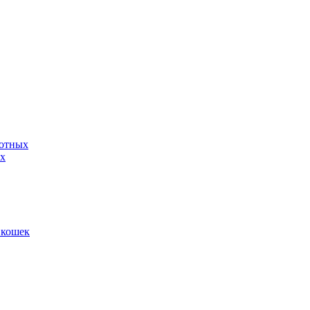
вотных
ых
 кошек