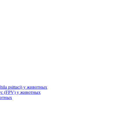
la psittaci) у животных
с (FPV) у животных
вотных