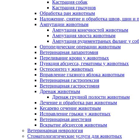
Кастрация собак
Кастрация грызунов
Обработка ран животным
Наложение, снятие и обработка швов, шин и
Ампутации животным
Ампутация конечностей животным
Ампутация хвоста животным
Ампутация рудиментраных фаланг у со
Ортопедические операции животным
Ветеринарная лапаротомия
Переливание крови у животных
Пункция абсцесса, гематомы у животных
Остеосинтез у животных
Вправление глазного яблока животным
Ветеринарная гастропексия
Ветеринарная гастростомия
Дренаж животным
Дренаж грудной полости животным
Лечение и обработка ран животным
Кесарево сечение животным
Исправление грыжи у животных
Ветеринарная анестезия
Вскрытие абсцессов животным
Ветеринарная неврология
Стоматологигические услуги для животных