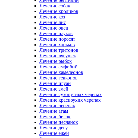
Лечение рептилий
Лечение собак
Лечение кроликов
Лечение коз
Лечение лис
Лечение овец
Лечение пауков
Лечение поросят
Лечение хорьков
Лечение тритонов
Лечение лягушек
Лечение рыбок
Лечение амфибий
Лечение хамелеонов
Лечение гекконов
Лечение игуан
Лечение змей
Лечение сухопутных черепах
Лечение красноухих черепах
Лечение черепах
Лечение агам
Лечение белок
Лечение песчанок
Лечение дегу
Лечение ежей