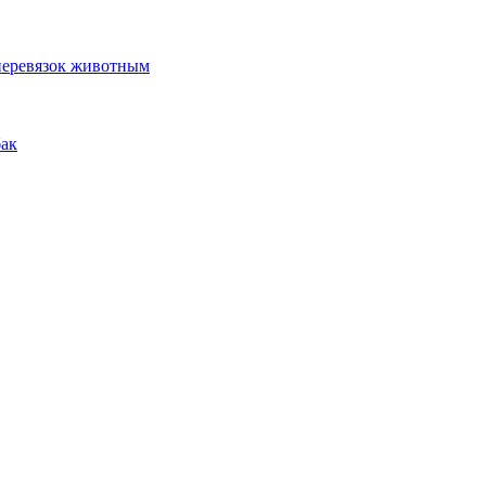
 перевязок животным
бак