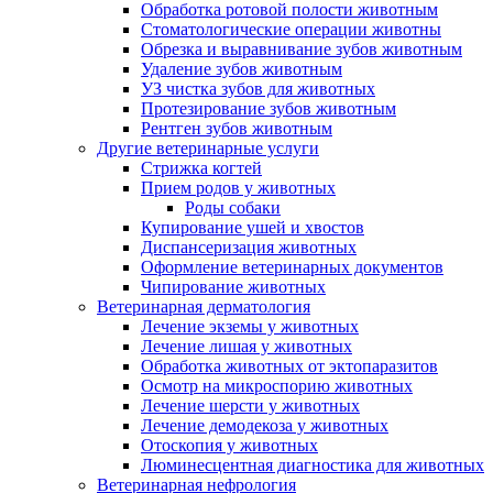
Обработка ротовой полости животным
Стоматологические операции животны
Обрезка и выравнивание зубов животным
Удаление зубов животным
УЗ чистка зубов для животных
Протезирование зубов животным
Рентген зубов животным
Другие ветеринарные услуги
Стрижка когтей
Прием родов у животных
Роды собаки
Купирование ушей и хвостов
Диспансеризация животных
Оформление ветеринарных документов
Чипирование животных
Ветеринарная дерматология
Лечение экземы у животных
Лечение лишая у животных
Обработка животных от эктопаразитов
Осмотр на микроспорию животных
Лечение шерсти у животных
Лечение демодекоза у животных
Отоскопия у животных
Люминесцентная диагностика для животных
Ветеринарная нефрология