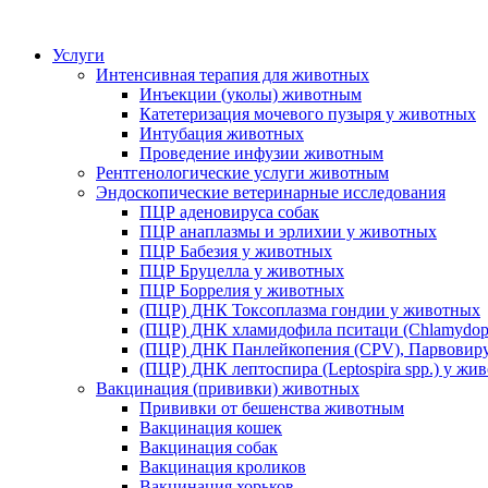
Услуги
Интенсивная терапия для животных
Инъекции (уколы) животным
Катетеризация мочевого пузыря у животных
Интубация животных
Проведение инфузии животным
Рентгенологические услуги животным
Эндоскопические ветеринарные исследования
ПЦР аденовируса собак
ПЦР анаплазмы и эрлихии у животных
ПЦР Бабезия у животных
ПЦР Бруцелла у животных
ПЦР Боррелия у животных
(ПЦР) ДНК Токсоплазма гондии у животных
(ПЦР) ДНК хламидофила пситаци (Chlamydophi
(ПЦР) ДНК Панлейкопения (CPV), Парвовиру
(ПЦР) ДНК лептоспира (Leptospira spp.) у жи
Вакцинация (прививки) животных
Прививки от бешенства животным
Вакцинация кошек
Вакцинация собак
Вакцинация кроликов
Вакцинация хорьков