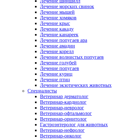
Лечение шиншилл
Лечение морских свинок
Лечение мышей
Лечение хомяков
Лечение крыс
Лечение какаду
Лечение канареек
Лечение попугаев ара
Лечение амадин
Лечение корелл
Лечение волнистых попугаев
Лечение голубей
Лечение попугаев
Лечение куриц
Лечение птиц
Лечение экзотических животных
Специалисты
Ветеринар дерматолог
Ветеринар-кардиолог
Ветеринар-невролог
Ветеринар-офтальмолог
Ветеринар-орнитолог
Гастроэнтеролог для животных
Ветеринар-нефролог
Ветеринар-онколог