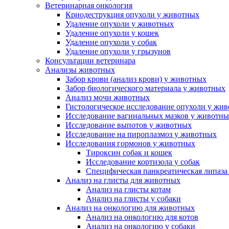
Ветеринарная онкология
Криодеструкция опухоли у животных
Удаление опухоли у животных
Удаление опухоли у кошек
Удаление опухоли у собак
Удаление опухоли у грызунов
Консультации ветеринара
Анализы животных
Забор крови (анализ крови) у животных
Забор биологического материала у животных
Анализ мочи животных
Гистологическое исследование опухоли у жи
Исследование вагинальных мазков у животн
Исследование выпотов у животных
Исследование на пироплазмоз у животных
Исследования гормонов у животных
Тироксин собак и кошек
Исследование кортизола у собак
Специфическая панкреатическая липаза
Анализ на глисты для животных
Анализ на глисты котам
Анализ на глисты у собаки
Анализ на онкологию для животных
Анализ на онкологию для котов
Анализ на онкологию у собаки