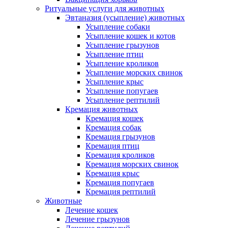
Ритуальные услуги для животных
Эвтаназия (усыпление) животных
Усыпление собаки
Усыпление кошек и котов
Усыпление грызунов
Усыпление птиц
Усыпление кроликов
Усыпление морских свинок
Усыпление крыс
Усыпление попугаев
Усыпление рептилий
Кремация животных
Кремация кошек
Кремация собак
Кремация грызунов
Кремация птиц
Кремация кроликов
Кремация морских свинок
Кремация крыс
Кремация попугаев
Кремация рептилий
Животные
Лечение кошек
Лечение грызунов