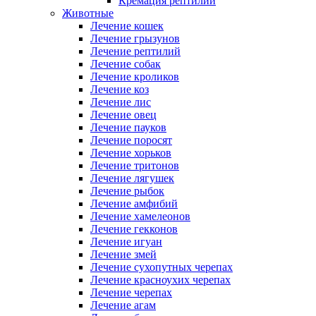
Кремация рептилий
Животные
Лечение кошек
Лечение грызунов
Лечение рептилий
Лечение собак
Лечение кроликов
Лечение коз
Лечение лис
Лечение овец
Лечение пауков
Лечение поросят
Лечение хорьков
Лечение тритонов
Лечение лягушек
Лечение рыбок
Лечение амфибий
Лечение хамелеонов
Лечение гекконов
Лечение игуан
Лечение змей
Лечение сухопутных черепах
Лечение красноухих черепах
Лечение черепах
Лечение агам