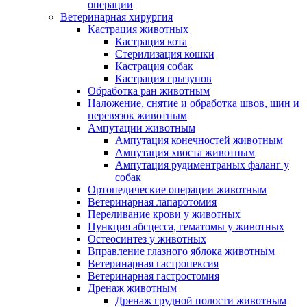
операции
Ветеринарная хирургия
Кастрация животных
Кастрация кота
Стерилизация кошки
Кастрация собак
Кастрация грызунов
Обработка ран животным
Наложение, снятие и обработка швов, шин и
перевязок животным
Ампутации животным
Ампутация конечностей животным
Ампутация хвоста животным
Ампутация рудиментраных фаланг у
собак
Ортопедические операции животным
Ветеринарная лапаротомия
Переливание крови у животных
Пункция абсцесса, гематомы у животных
Остеосинтез у животных
Вправление глазного яблока животным
Ветеринарная гастропексия
Ветеринарная гастростомия
Дренаж животным
Дренаж грудной полости животным