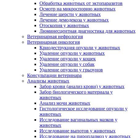
Обработка животных от эктопаразитов
Осмотр на микроспорию животных
Лечение шерсти у животных
Лечение демодекоза у животных
Отоскопия у животных
Люминесцентная диагностика для животных
Ветеринарная нефрология
Ветеринарная онкология
Криодеструкция опухоли у животных
Удаление опухоли у животных
Удаление опухоли у кошек
Удаление опухоли у собак
Удаление опухоли у грызунов
Консультации ветеринара
Анализы животных
Забор крови (анализ крови) у животных
Забор биологического материала у
животных
Анализ мочи животных
Гистологическое исследование опухоли у
животных
Исследование вагинальных мазков у
животных
Исследование выпотов у животных
Исследование на пироплазмоз у животных