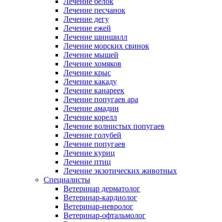
Лечение белок
Лечение песчанок
Лечение дегу
Лечение ежей
Лечение шиншилл
Лечение морских свинок
Лечение мышей
Лечение хомяков
Лечение крыс
Лечение какаду
Лечение канареек
Лечение попугаев ара
Лечение амадин
Лечение корелл
Лечение волнистых попугаев
Лечение голубей
Лечение попугаев
Лечение куриц
Лечение птиц
Лечение экзотических животных
Специалисты
Ветеринар дерматолог
Ветеринар-кардиолог
Ветеринар-невролог
Ветеринар-офтальмолог