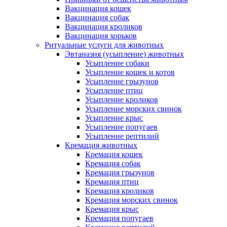
Вакцинация кошек
Вакцинация собак
Вакцинация кроликов
Вакцинация хорьков
Ритуальные услуги для животных
Эвтаназия (усыпление) животных
Усыпление собаки
Усыпление кошек и котов
Усыпление грызунов
Усыпление птиц
Усыпление кроликов
Усыпление морских свинок
Усыпление крыс
Усыпление попугаев
Усыпление рептилий
Кремация животных
Кремация кошек
Кремация собак
Кремация грызунов
Кремация птиц
Кремация кроликов
Кремация морских свинок
Кремация крыс
Кремация попугаев