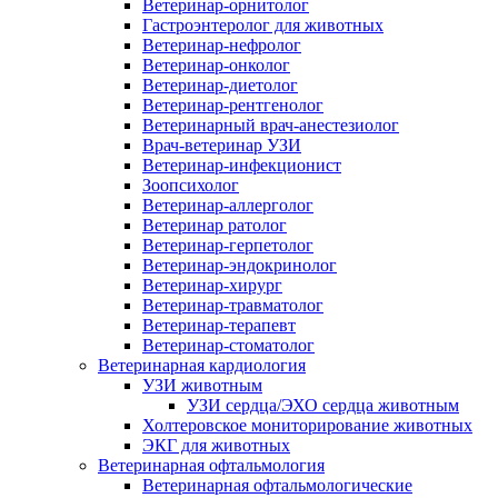
Ветеринар-орнитолог
Гастроэнтеролог для животных
Ветеринар-нефролог
Ветеринар-онколог
Ветеринар-диетолог
Ветеринар-рентгенолог
Ветеринарный врач-анестезиолог
Врач-ветеринар УЗИ
Ветеринар-инфекционист
Зоопсихолог
Ветеринар-аллерголог
Ветеринар ратолог
Ветеринар-герпетолог
Ветеринар-эндокринолог
Ветеринар-хирург
Ветеринар-травматолог
Ветеринар-терапевт
Ветеринар-стоматолог
Ветеринарная кардиология
УЗИ животным
УЗИ сердца/ЭХО сердца животным
Холтеровское мониторирование животных
ЭКГ для животных
Ветеринарная офтальмология
Ветеринарная офтальмологические