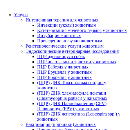
Услуги
Интенсивная терапия для животных
Инъекции (уколы) животным
Катетеризация мочевого пузыря у животных
Интубация животных
Проведение инфузии животным
Рентгенологические услуги животным
Эндоскопические ветеринарные исследования
ПЦР аденовируса собак
ПЦР анаплазмы и эрлихии у животных
ПЦР Бабезия у животных
ПЦР Бруцелла у животных
ПЦР Боррелия у животных
(ПЦР) ДНК Токсоплазма гондии у
животных
(ПЦР) ДНК хламидофила пситаци
(Chlamydophila psittaci) у животных
(ПЦР) ДНК Панлейкопения (CPV),
Парвовирус (FPV) у животных
(ПЦР) ДНК лептоспира (Leptospira spp.) у
животных
Вакцинация (прививки) животных
Прививки от бешенства животным