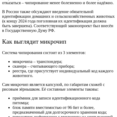
отказаться – чипирование менее болезненно и более надёжно.
В России также обсуждают введение обязательной
идентификации домашних и сельскохозяйственных животных
(к концу 2024 года поголовная их идентификация должна
быть завершена). Соответствующий законопроект был внесён
в Государственную Думу РФ.
Как выглядит микрочип
Система чипирования состоит из 3 элементов:
микрочипа – транспондера;
сканера – считывающего прибора;
реестра, где присутствует индивидуальный код каждого
животного.
Сам микрочип является капсулой, по габаритам схожей с
рисовым зёрнышком. Её составные элементы таковы:
приёмник для записи идентификационного кода
питомца;
блок памяти вместимостью от 96 бит и более,
предназначенный для долгосрочного хранения кода;
передатчик информации с микрочипа на считывающий