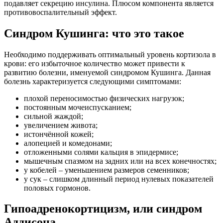
подавляет секрецию инсулина. Плюсом компонента является
противовоспалительный эффект.
Синдром Кушинга: что это такое
Необходимо поддерживать оптимальный уровень кортизола в
крови: его избыточное количество может привести к
развитию болезни, именуемой синдромом Кушинга. Данная
болезнь характеризуется следующими симптомами:
плохой переносимостью физических нагрузок;
постоянным мочеиспусканием;
сильной жаждой;
увеличением живота;
истончённой кожей;
алопецией и комедонами;
отложенными солями кальция в эпидермисе;
мышечным спазмом на задних или на всех конечностях;
у кобелей – уменьшением размеров семенников;
у сук – слишком длинный период нулевых показателей
половых гормонов.
Гипоадренокортицизм, или синдром
Аддисона