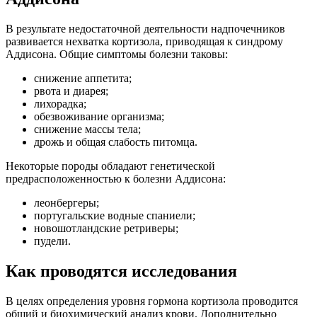
В результате недостаточной деятельности надпочечников
развивается нехватка кортизола, приводящая к синдрому
Аддисона. Общие симптомы болезни таковы:
снижение аппетита;
рвота и диарея;
лихорадка;
обезвоживание организма;
снижение массы тела;
дрожь и общая слабость питомца.
Некоторые породы обладают генетической
предрасположенностью к болезни Аддисона:
леонбергеры;
португальские водные спаниели;
новошотландские ретриверы;
пудели.
Как проводятся исследования
В целях определения уровня гормона кортизола проводится
общий и биохимический анализ крови. Дополнительно