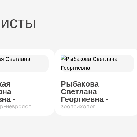
листы
кая
Рыбакова
ана
Светлана
на -
Георгиевна -
р-невролог
зоопсихолог