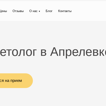
Цены
Отзывы
О нас
Блог
Контакты
етолог в Апрелевк
ся на прием