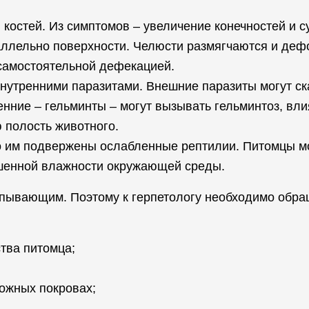
костей. Из симптомов – увеличение конечностей и су
раллельно поверхности. Челюсти размягчаются и де
 самостоятельной дефекацией.
утренними паразитами. Внешние паразиты могут ска
енние – гельминты – могут вызывать гельминтоз, в
ю полость животного.
 им подвержены ослабленные рептилии. Питомцы мог
шенной влажности окружающей среды.
рпывающим. Поэтому к герпетологу необходимо обр
ства питомца;
кожных покровах;