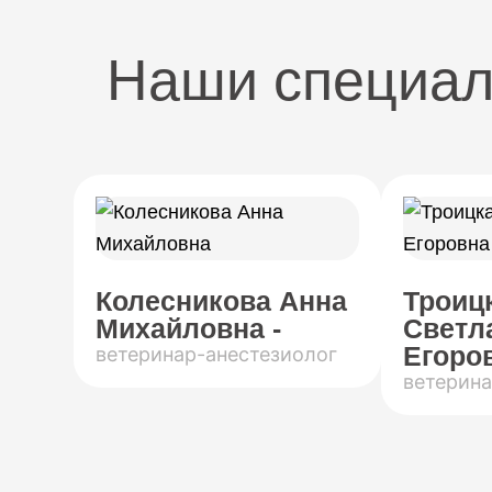
Наши специа
Колесникова Анна
Троиц
Михайловна -
Светл
Егоров
ветеринар-анестезиолог
ветерина