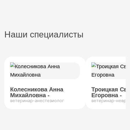
Наши специалисты
Колесникова Анна
Троицкая Св
Михайловна -
Егоровна -
ветеринар-анестезиолог
ветеринар-невро