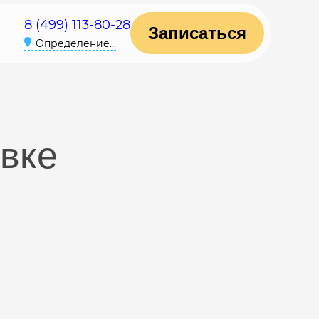
8 (499) 113-80-28
Записаться
Определение...
евке