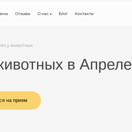
ены
Отзывы
О нас
Блог
Контакты
тез у животных
животных в Апрел
ся на прием