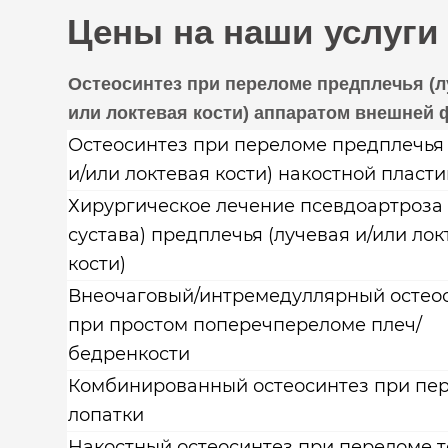
Цены на наши услуги
Остеосинтез при переломе предплечья (л
или локтевая кости) аппаратом внешней 
Остеосинтез при переломе предплечья 
и/или локтевая кости) накостной пласт
Хирургическое лечение псевдоартроза
сустава) предплечья (лучевая и/или лок
кости)
Внеочаговый/интремедуллярный остео
при простом поперечпереломе плеч/
бедренкости
Комбинированный остеосинтез при пе
лопатки
Накостный остеосинтез при переломе т