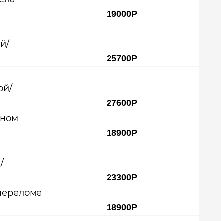
19000Р
й/
25700Р
ой/
27600Р
чном
18900Р
/
23300Р
переломе
18900Р