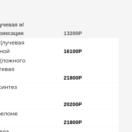
учевая и/
фиксации
13200Р
(лучевая
иной
16100Р
 (ложного
тевая
21800Р
синтез
20200Р
реломе
21800Р
ела