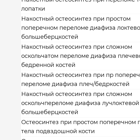
лопатки
Накостный остеосинтез при простом
поперечном переломе диафиза локтево
большеберцкостей
Накостный остеосинтез при сложном
оскольчатом переломе диафиза плечев
бедренной костей
Накостный остеосинтез при пр попере
переломе диафиза плеч/бедркостей
Накостный остеосинтез при сложном
оскольчпереломе диафиза лучлоктевой 
большеберцкостей
Остеосинтез при простом поперечном 
тела подвздошной кости