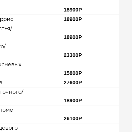
18900Р
аррис
18900Р
тья/
18900Р
о/
23300Р
юсневых
15800Р
а
27600Р
точного/
18900Р
еломе
26100Р
цового