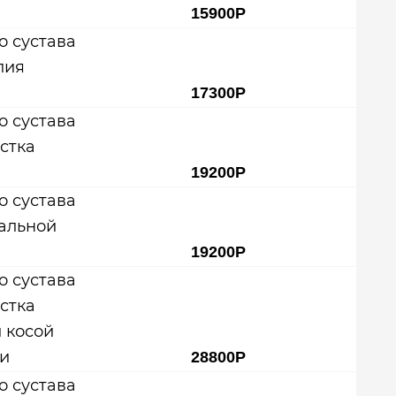
15900Р
о сустава
лия
17300Р
о сустава
стка
19200Р
о сустава
альной
19200Р
о сустава
стка
 косой
ти
28800Р
о сустава