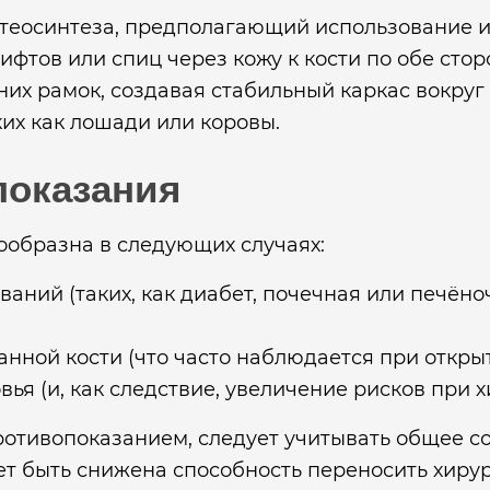
теосинтеза, предполагающий использование и
фтов или спиц через кожу к кости по обе сто
х рамок, создавая стабильный каркас вокруг
ких как лошади или коровы.
показания
ообразна в следующих случаях:
аний (таких, как диабет, почечная или печёно
нной кости (что часто наблюдается при открыт
ья (и, как следствие, увеличение рисков при 
противопоказанием, следует учитывать общее с
ет быть снижена способность переносить хиру