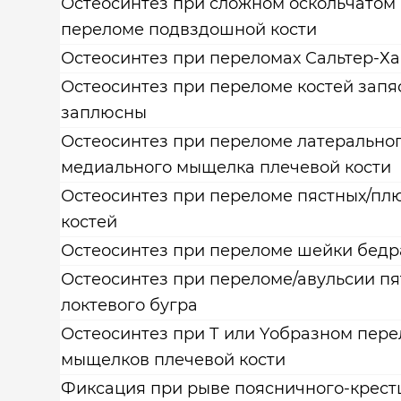
Остеосинтез при сложном оскольчатом
переломе подвздошной кости
Остеосинтез при переломах Сальтер-Х
Остеосинтез при переломе костей запяс
заплюсны
Остеосинтез при переломе латеральног
медиального мыщелка плечевой кости
Остеосинтез при переломе пястных/пл
костей
Остеосинтез при переломе шейки бедр
Остеосинтез при переломе/авульсии пя
локтевого бугра
Остеосинтез при Т или Yобразном пер
мыщелков плечевой кости
Фиксация при рыве поясничного-крест