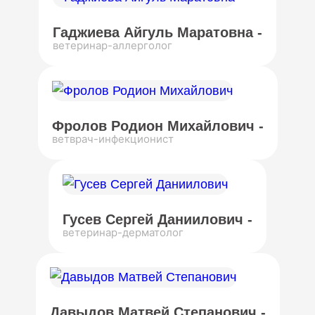
Гаджиева Айгуль Маратовна -
ветеринар-аллерголог
Фролов Родион Михайлович -
ветврач-инфекционист
Гусев Сергей Даниилович -
ветеринар-дерматолог
Давыдов Матвей Степанович -