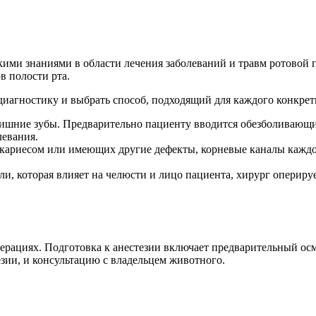
ими знаниями в области лечения заболеваний и травм ротовой п
в полости рта.
 диагностику и выбрать способ, подходящий для каждого конкре
ишние зубы. Предварительно пациенту вводится обезболивающи
левания.
кариесом или имеющих другие дефекты, корневые каналы каждо
и, которая влияет на челюсти и лицо пациента, хирург оперир
ерациях. Подготовка к анестезии включает предварительный осм
зии, и консультацию с владельцем животного.