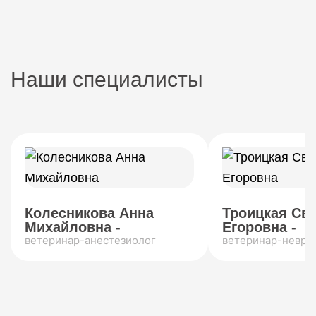
Наши специалисты
Колесникова Анна
Троицкая Св
Михайловна -
Егоровна -
ветеринар-анестезиолог
ветеринар-невро